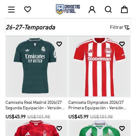





1

26-27-Temporada
Filtrar


Camiseta Real Madrid 2026/27
Camiseta Olympiakos 2026/27
Segunda Equipación - Versión
Primera Equipación - Versión
Hincha
Hincha
US$45.99
US$101.98
US$45.99
US$101.98

