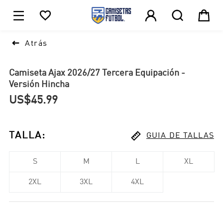





1

Atrás
Camiseta Ajax 2026/27 Tercera Equipación -
Versión Hincha
US$45.99

TALLA
:
GUIA DE TALLAS
S
M
L
XL
2XL
3XL
4XL