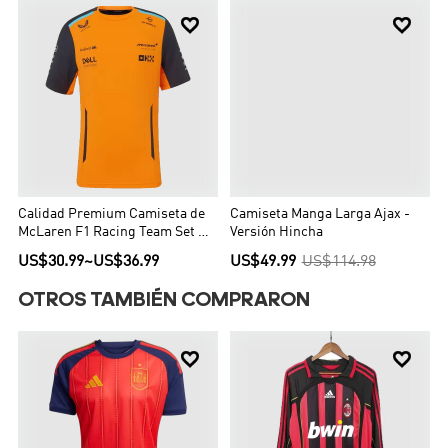


Calidad Premium Camiseta de
Camiseta Manga Larga Ajax -
McLaren F1 Racing Team Set Up
Versión Hincha
T-Shirt Orange Hombre Naranja
US$30.99
~
US$36.99
US$49.99
US$114.98
OTROS TAMBIÉN COMPRARON

