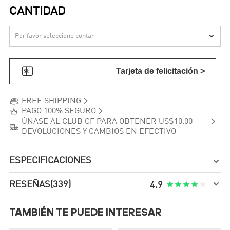
CANTIDAD


Tarjeta de felicitación >


FREE SHIPPING


PAGO 100% SEGURO

ÚNASE AL CLUB CF PARA OBTENER US$10.00

DEVOLUCIONES Y CAMBIOS EN EFECTIVO
ESPECIFICACIONES


RESEÑAS
(339)





4.9
TAMBIÉN TE PUEDE INTERESAR