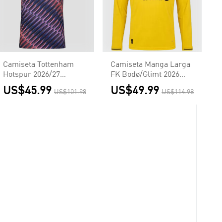
Camiseta Tottenham
Camiseta Manga Larga
Hotspur 2026/27
FK Bodø/Glimt 2026
Segunda Equipación -
Primera Equipación -
US$45.99
US$49.99
US$101.98
US$114.98
Versión Hincha
Versión Hincha