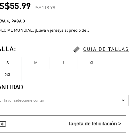
S$55.99
US$118.98
VA 4, PAGA 3
ECIAL MUNDIAL: ¡Lleva 4 jerseys al precio de 3!

ALLA
:
GUIA DE TALLAS
S
M
L
XL
2XL
ANTIDAD


Tarjeta de felicitación >