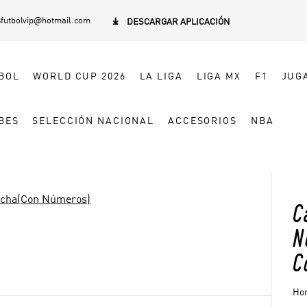
sfutbolvip@hotmail.com

DESCARGAR APLICACIÓN
BOL
WORLD CUP 2026
LA LIGA
LIGA MX
F1
JUG
BES
SELECCIÓN NACIONAL
ACCESORIOS
NBA
ncha(Con Números)
C
N
C
Hom