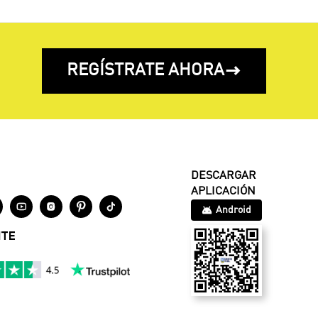
REGÍSTRATE AHORA

DESCARGAR
APLICACIÓN




Android
NTE