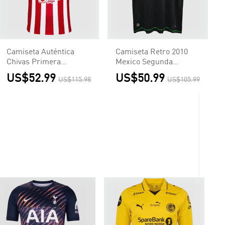
Camiseta Auténtica
Camiseta Retro 2010
Chivas Primera
Mexico Segunda
Equipación Local
Equipación Visitante
US$52.99
US$50.99
US$115.98
US$105.99
Hombre - Versión
Hombre - Versión
Jugador
Hincha