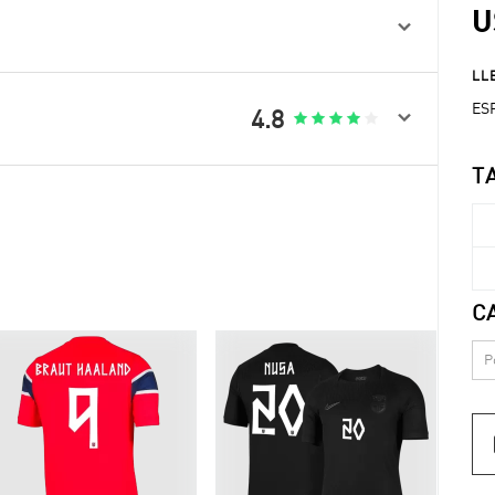
U

LLE
ESP

4.8





T
C