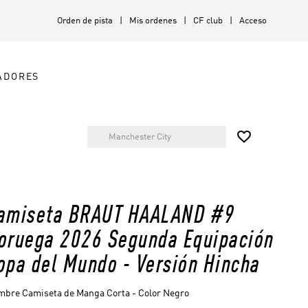
Orden de pista
Mis ordenes
CF club
Acceso
ADORES

amiseta BRAUT HAALAND #9
oruega 2026 Segunda Equipación
opa del Mundo - Versión Hincha
bre Camiseta de Manga Corta - Color Negro