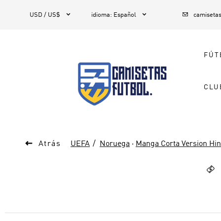



1
USD / US$
idioma
:
Español
camiseta
FÚT
CLU

Atrás
UEFA
Noruega
·
Manga Corta Version Hi
