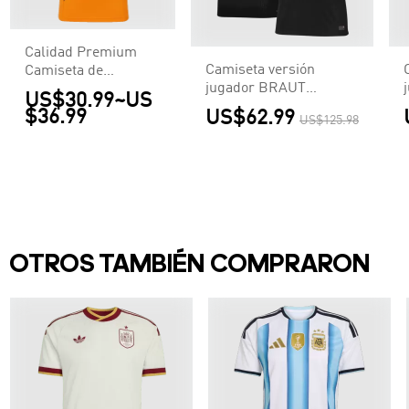
Calidad Premium
Camiseta versión
Camiseta de
jugador BRAUT
McLaren F1 Racing
US$30.99
~
US
HAALAND #9 Noruega
Team Set Up T-Shirt
$36.99
US$62.99
US$125.98
2026 Segunda
Orange Hombre
Equipación Copa del
Naranja
Mundo - Versión
Jugador
OTROS TAMBIÉN COMPRARON