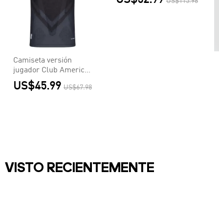
US$115.98
Equipación - Versión
Jugador
Camiseta versión
jugador Club America
Aguilas 2026/27
US$45.99
US$67.98
Segunda Equipación -
Versión Jugador
VISTO RECIENTEMENTE