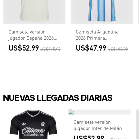
Camiseta versión
Camiseta Argentina
jugador España 2026
2026 Primera
Segunda Equipación
Equipación Copa del
US$52.99
US$47.99
US$115.98
US$103.98
Copa del Mundo -
Mundo - Versión Hincha
Versión Jugador
NUEVAS LLEGADAS DIARIAS
Camiseta versión
jugador Inter de Milán
2026/27 Segunda
US$52.99