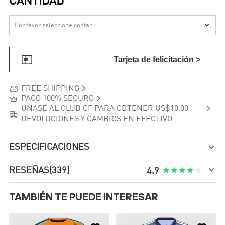
CANTIDAD


Tarjeta de felicitación >


FREE SHIPPING


PAGO 100% SEGURO

ÚNASE AL CLUB CF PARA OBTENER US$10.00

DEVOLUCIONES Y CAMBIOS EN EFECTIVO
ESPECIFICACIONES


RESEÑAS
(339)





4.9
TAMBIÉN TE PUEDE INTERESAR