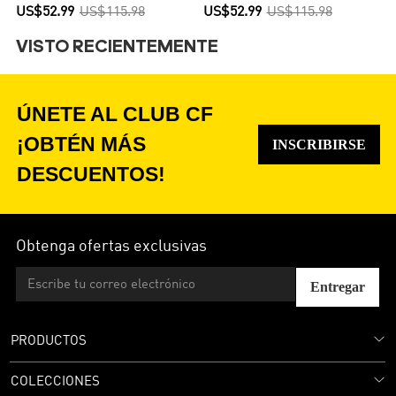
del Mundo - Versión Jugador
Segunda Equipación - Versión
US$52.99
US$115.98
US$52.99
US$115.98
Jugador
VISTO RECIENTEMENTE
ÚNETE AL CLUB CF
¡OBTÉN MÁS
INSCRIBIRSE
DESCUENTOS!
Obtenga ofertas exclusivas
Entregar
PRODUCTOS
COLECCIONES