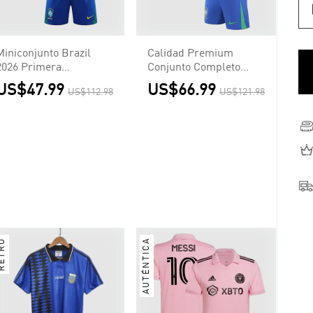
Miniconjunto Brazil
Calidad Premium
2026 Primera
Conjunto Completo
Equipación Copa del
Brazil Primera
US$47.99
US$66.99
US$112.98
US$121.98
Mundo Niño
Equipación Local
Hombre (Camiseta +
Pantalón Corto +
Calcetines)
ETRO
AUTÉNTICA