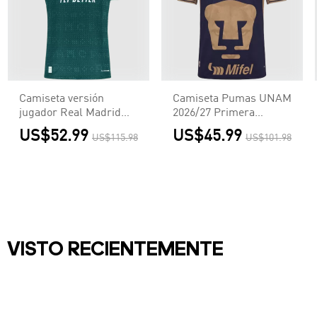
Camiseta versión
Camiseta Pumas UNAM
jugador Real Madrid
2026/27 Primera
2026/27 Segunda
Equipación - Versión
US$52.99
US$45.99
US$115.98
US$101.98
Equipación - Versión
Hincha
Jugador
VISTO RECIENTEMENTE