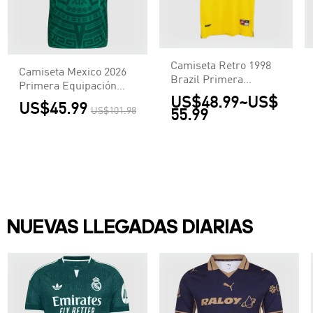
Camiseta Retro 1998
Camiseta Mexico 2026
Brazil Primera
Primera Equipación
Equipación Local
US$48.99
~
US$
Copa del Mundo -
US$45.99
Hombre - Versión
US$101.98
55.99
Versión Hincha
Hincha
NUEVAS LLEGADAS DIARIAS