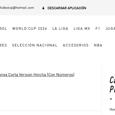
sfutbolvip@hotmail.com

DESCARGAR APLICACIÓN
BOL
WORLD CUP 2026
LA LIGA
LIGA MX
F1
JUG
BES
SELECCIÓN NACIONAL
ACCESORIOS
NBA
nga Corta Version Hincha (Con Números)
C
P
-
Hom