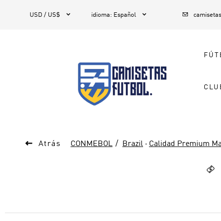



1
USD / US$
idioma
:
Español
camiseta
FÚT
CLU

Atrás
CONMEBOL
Brazil
·
Calidad Premium Ma
