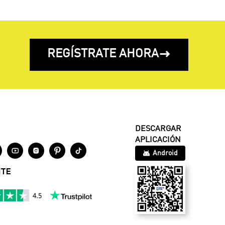
REGÍSTRATE AHORA

DESCARGAR
APLICACIÓN




Android
NTE