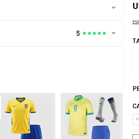
U

ESP

5





T
P
C