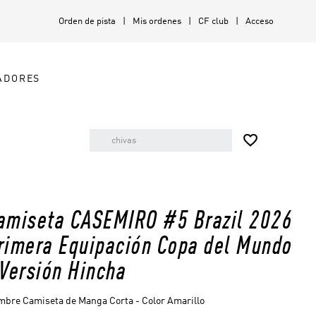
Orden de pista
Mis ordenes
CF club
Acceso
ADORES

amiseta CASEMIRO #5 Brazil 2026
rimera Equipación Copa del Mundo
 Versión Hincha
bre Camiseta de Manga Corta - Color Amarillo