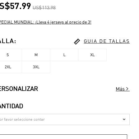
S$57.99
US$113.98
ECIAL MUNDIAL: ¡Lleva 4 jerseys al precio de 3!

ALLA
:
GUIA DE TALLAS
S
M
L
XL
2XL
3XL

ERSONALIZAR
Más
ANTIDAD
