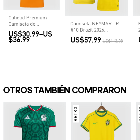
Calidad Premium
Camiseta NEYMAR JR.
Camiseta de
#10 Brazil 2026
McLaren F1 Racing
US$30.99
~
US
Primera Equipación
Team Set Up T-Shirt
$36.99
US$57.99
US$113.98
Copa del Mundo -
Orange Hombre
Versión Hincha
Naranja
OTROS TAMBIÉN COMPRARON
RETRO
R