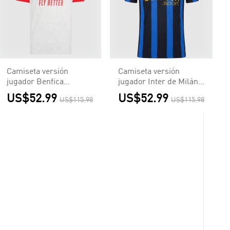
Camiseta versión
Camiseta versión
jugador Benfica
jugador Inter de Milán
2026/27 Segunda
2026/27 Primera
US$52.99
US$52.99
US$115.98
US$115.98
Equipación - Versión
Equipación - Versión
Jugador
Jugador