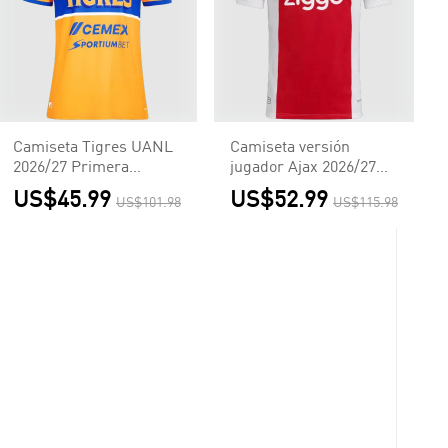
Camiseta Tigres UANL
Camiseta versión
2026/27 Primera
jugador Ajax 2026/27
Equipación - Versión
Primera Equipación -
US$45.99
US$52.99
US$101.98
US$115.98
Hincha
Versión Jugador