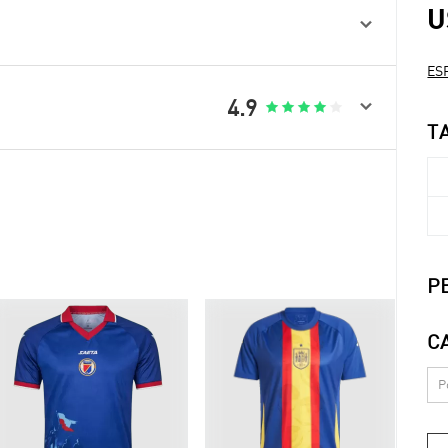
U

ESP

4.9





T
P
C