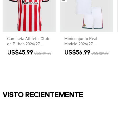
Camiseta Athletic Club
Miniconjunto Real
de Bilbao 2026/27
Madrid 2026/27
Primera Equipación -
Primera Equipación
US$45.99
US$56.99
US$101.98
US$129.99
Versión Hincha
Niño-Versión Jugador
VISTO RECIENTEMENTE