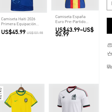
Camiseta España
Camiseta Haiti 2026
Euro Pre-Partido
Primera Equipación
Hombre - Versión
US$43.99
~
US$
Copa del Mundo -
US$45.99
Hincha
US$101.98
50.99
Versión Hincha
ETRO