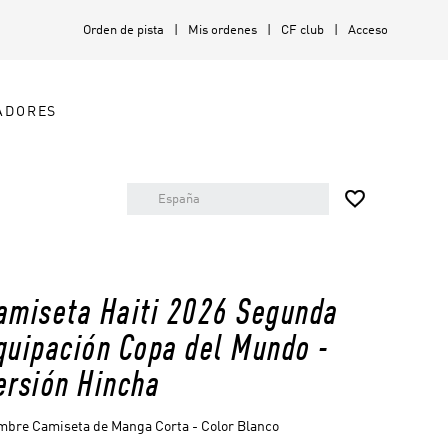
Orden de pista
Mis ordenes
CF club
Acceso
ADORES

amiseta Haiti 2026 Segunda
quipación Copa del Mundo -
ersión Hincha
bre Camiseta de Manga Corta - Color Blanco