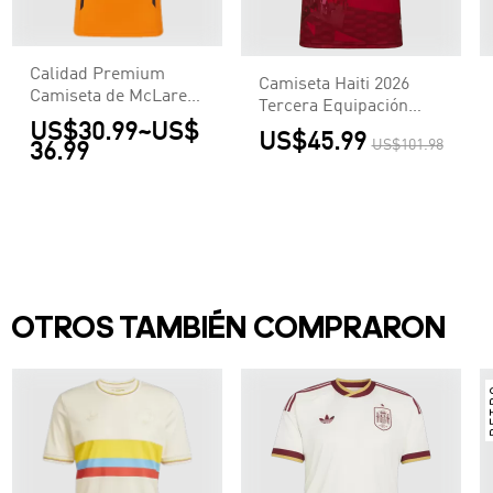
Calidad Premium
Camiseta Haiti 2026
Camiseta de McLaren
Tercera Equipación
F1 Racing Team Set
US$30.99
~
US$
Copa del Mundo -
US$45.99
Up T-Shirt Orange
US$101.98
36.99
Versión Hincha
Hombre Naranja
OTROS TAMBIÉN COMPRARON
R