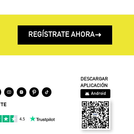
REGÍSTRATE AHORA

DESCARGAR
APLICACIÓN




Android
NTE