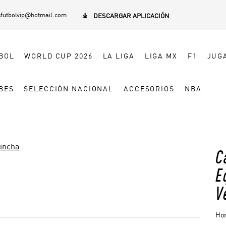
sfutbolvip@hotmail.com

DESCARGAR APLICACIÓN
BOL
WORLD CUP 2026
LA LIGA
LIGA MX
F1
JUG
BES
SELECCIÓN NACIONAL
ACCESORIOS
NBA
incha
C
E
V
Hom