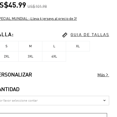
S$45.99
US$101.98
ECIAL MUNDIAL: ¡Lleva 4 jerseys al precio de 3!

ALLA
:
GUIA DE TALLAS
S
M
L
XL
2XL
3XL
4XL

ERSONALIZAR
Más
ANTIDAD
