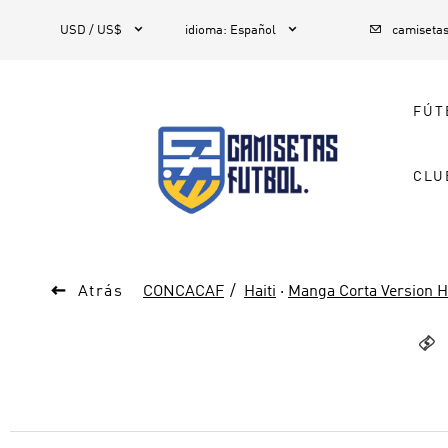



1
USD / US$
idioma
:
Español
camiseta
FÚT
CLU

Atrás
CONCACAF
Haiti
·
Manga Corta Version H
