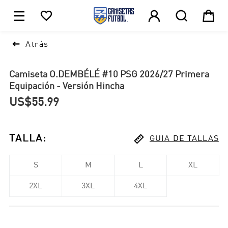





1

Atrás
Camiseta O.DEMBÉLÉ #10 PSG 2026/27 Primera
Equipación - Versión Hincha
US$55.99

TALLA
:
GUIA DE TALLAS
S
M
L
XL
2XL
3XL
4XL