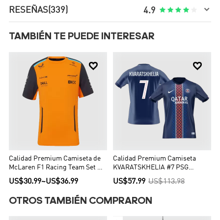

RESEÑAS
(339)





4.9
TAMBIÉN TE PUEDE INTERESAR


Calidad Premium Camiseta de
Calidad Premium Camiseta
McLaren F1 Racing Team Set Up
KVARATSKHELIA #7 PSG
T-Shirt Orange Hombre Naranja
2025/26 Primera Equipación -
US$30.99
~
US$36.99
US$57.99
US$113.98
Versión Hincha
OTROS TAMBIÉN COMPRARON