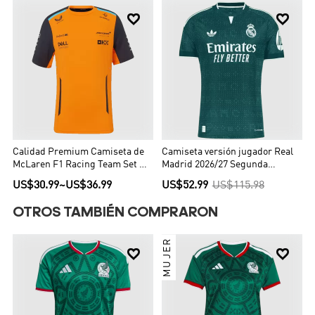


Calidad Premium Camiseta de
Camiseta versión jugador Real
McLaren F1 Racing Team Set Up
Madrid 2026/27 Segunda
T-Shirt Orange Hombre Naranja
Equipación - Versión Jugador
US$30.99
~
US$36.99
US$52.99
US$115.98
OTROS TAMBIÉN COMPRARON
MUJER

