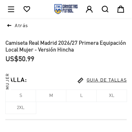





1

Atrás
Camiseta Real Madrid 2026/27 Primera Equipación
Local Mujer - Versión Hincha
US$50.99
MUJER

TALLA
:
GUIA DE TALLAS
S
M
L
XL
2XL