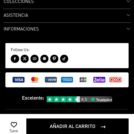
COLECCIONES
ASISTENCIA
INFORMACIONES
Follow Us:






Excelente
:
política de privacidad
Términos y condiciones

©
2020-2026 camisetasfutbol Camisetas Futbol Todos los Derechos
AÑADIR AL CARRITO

Reservados
Save