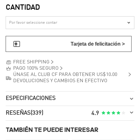
CANTIDAD


Tarjeta de felicitación >


FREE SHIPPING


PAGO 100% SEGURO

ÚNASE AL CLUB CF PARA OBTENER US$10.00

DEVOLUCIONES Y CAMBIOS EN EFECTIVO
ESPECIFICACIONES


RESEÑAS
(339)





4.9
TAMBIÉN TE PUEDE INTERESAR