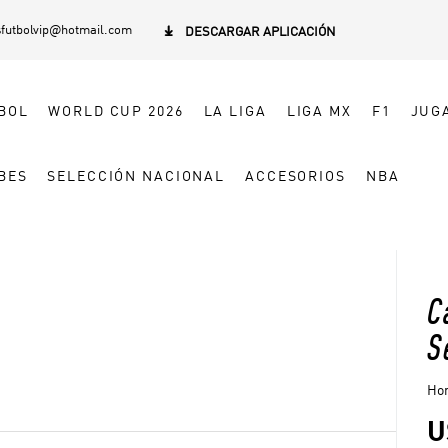
sfutbolvip@hotmail.com

DESCARGAR APLICACIÓN
BOL
WORLD CUP 2026
LA LIGA
LIGA MX
F1
JUG
BES
SELECCIÓN NACIONAL
ACCESORIOS
NBA
C
S
Hom
U