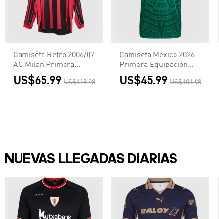
Camiseta Retro 2006/07
Camiseta Mexico 2026
AC Milan Primera
Primera Equipación
Equipación Manga
Copa del Mundo -
US$65.99
US$45.99
US$118.98
US$101.98
Larga Local Hombre -
Versión Hincha
Versión Hincha
NUEVAS LLEGADAS DIARIAS