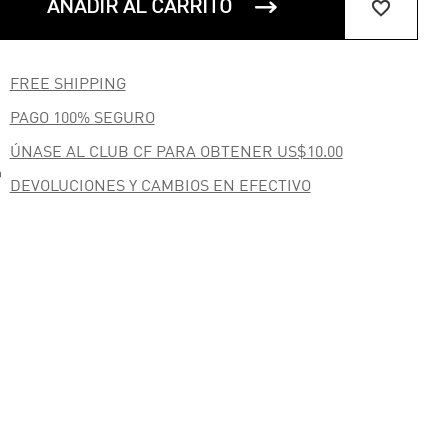


AÑADIR AL CARRITO

FREE SHIPPING

PAGO 100% SEGURO
ÚNASE AL CLUB CF PARA OBTENER US$10.00

DEVOLUCIONES Y CAMBIOS EN EFECTIVO