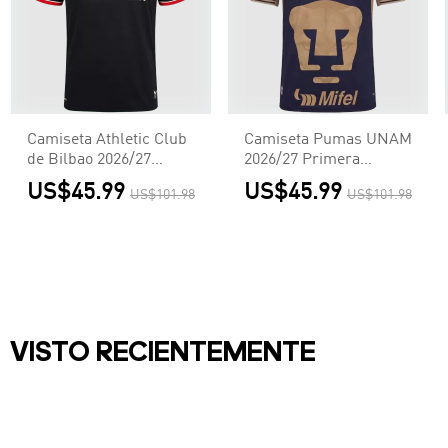
Camiseta Athletic Club
Camiseta Pumas UNAM
de Bilbao 2026/27
2026/27 Primera
Segunda Equipación -
Equipación - Versión
US$45.99
US$45.99
US$101.98
US$101.98
Versión Hincha
Hincha
VISTO RECIENTEMENTE