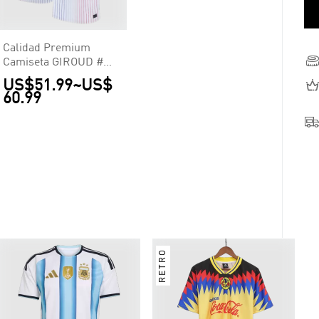
Calidad Premium
Camiseta GIROUD #9
Francia Euro Segunda
US$51.99
~
US$
Equipación Visitante
60.99
Hombre - Versión
Hincha
RETRO