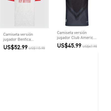
Camiseta versión
Camiseta versión
jugador Club America
jugador Benfica
Aguilas 2026/27
2026/27 Segunda
US$45.99
US$52.99
US$67.98
Segunda Equipación -
US$115.98
Equipación - Versión
Versión Jugador
Jugador