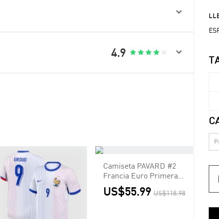

LLE
ESP

4.9





T
C
Camiseta PAVARD #2
Francia Euro Primera
Equipación - Versión
US$55.99
US$118.98
Hincha