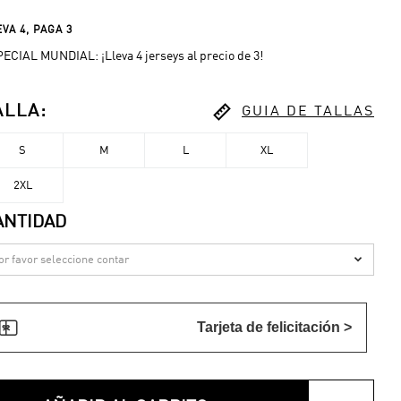
VA 4, PAGA 3
ECIAL MUNDIAL: ¡Lleva 4 jerseys al precio de 3!

ALLA
:
GUIA DE TALLAS
S
M
L
XL
2XL
ANTIDAD


Tarjeta de felicitación >