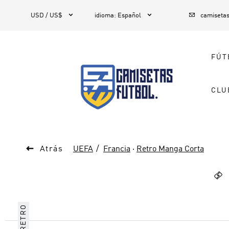



1
USD / US$
idioma
:
Español
camiseta
FÚT
CLU

Atrás
UEFA
Francia
·
Retro Manga Corta

RETRO