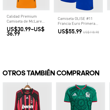
Calidad Premium
Camiseta OLISE #11
Camiseta de McLaren
Francia Euro Primera
F1 Racing Team Set
US$30.99
~
US$
Equipación - Versión
US$55.99
Up T-Shirt Orange
US$118.98
36.99
Hincha
Hombre Naranja
OTROS TAMBIÉN COMPRARON