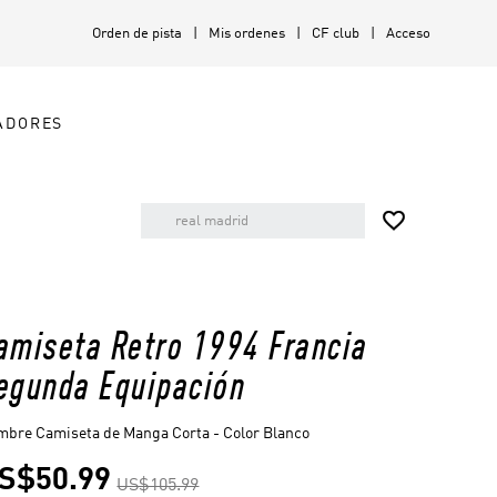
Orden de pista
Mis ordenes
CF club
Acceso
ADORES

amiseta Retro 1994 Francia
egunda Equipación
bre Camiseta de Manga Corta - Color Blanco
S$50.99
US$105.99