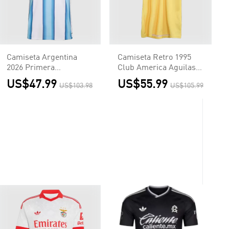
Camiseta Argentina
Camiseta Retro 1995
2026 Primera
Club America Aguilas
Equipación Copa del
Primera Equipación
US$47.99
US$55.99
US$103.98
US$105.99
Mundo - Versión Hincha
Local Hombre - Versión
Hincha