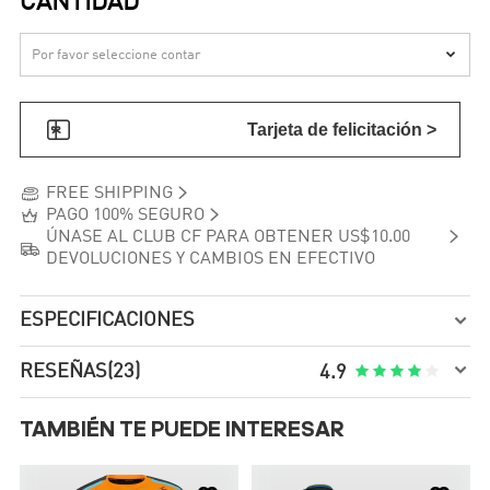
CANTIDAD


Tarjeta de felicitación >


FREE SHIPPING


PAGO 100% SEGURO

ÚNASE AL CLUB CF PARA OBTENER US$10.00

DEVOLUCIONES Y CAMBIOS EN EFECTIVO
ESPECIFICACIONES


RESEÑAS
(23)





4.9
TAMBIÉN TE PUEDE INTERESAR