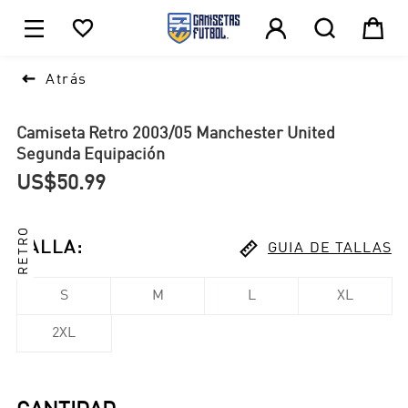





1

Atrás
Camiseta Retro 2003/05 Manchester United
Segunda Equipación
US$50.99
RETRO

TALLA
:
GUIA DE TALLAS
S
M
L
XL
2XL