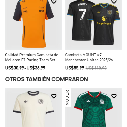


Calidad Premium Camiseta de
Camiseta MOUNT #7
McLaren F1 Racing Team Set Up
Manchester United 2025/26
T-Shirt Orange Hombre Naranja
Tercera Equipación - Versión
US$30.99
~
US$36.99
US$55.99
US$118.98
Hincha
OTROS TAMBIÉN COMPRARON
MUJER

