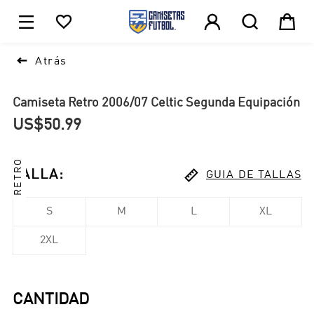





1

Atrás
Camiseta Retro 2006/07 Celtic Segunda Equipación
US$50.99
RETRO

TALLA
:
GUIA DE TALLAS
S
M
L
XL
2XL
CANTIDAD