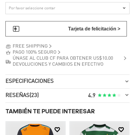


Tarjeta de felicitación >


FREE SHIPPING


PAGO 100% SEGURO

ÚNASE AL CLUB CF PARA OBTENER US$10.00

DEVOLUCIONES Y CAMBIOS EN EFECTIVO
ESPECIFICACIONES


RESEÑAS
(23)





4.9
TAMBIÉN TE PUEDE INTERESAR

