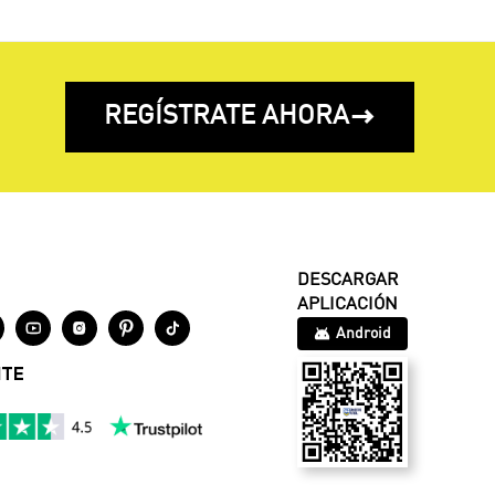
REGÍSTRATE AHORA

DESCARGAR
APLICACIÓN




Android
NTE