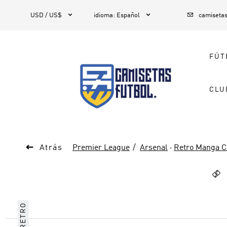



1
USD / US$
idioma
:
Español
camiseta
FÚT
CLU

Atrás
Premier League
Arsenal
·
Retro Manga C

RETRO