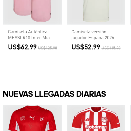
Camiseta Auténtica
Camiseta versión
MESSI #10 Inter Miami
jugador España 2026
CF 2022 Primera
Segunda Equipación
US$62.99
US$52.99
US$125.98
US$115.98
Equipación Local
Copa del Mundo -
Hombre - Versión
Versión Jugador
Jugador
NUEVAS LLEGADAS DIARIAS