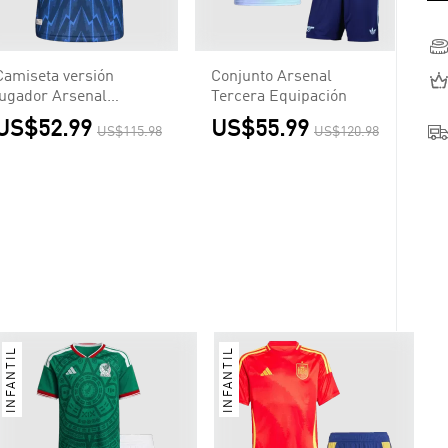
Camiseta versión
Conjunto Arsenal
jugador Arsenal
Tercera Equipación
2025/26 Segunda
US$52.99
US$55.99
US$115.98
US$120.98
Equipación - Versión
Jugador
INFANTIL
INFANTIL