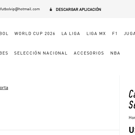
sfutbolvip@hotmail.com

DESCARGAR APLICACIÓN
BOL
WORLD CUP 2026
LA LIGA
LIGA MX
F1
JUG
BES
SELECCIÓN NACIONAL
ACCESORIOS
NBA
orta
C
S
Hom
U