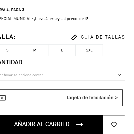
VA 4, PAGA 3
ECIAL MUNDIAL: ¡Lleva 4 jerseys al precio de 3!

ALLA
:
GUIA DE TALLAS
S
M
L
2XL
ANTIDAD


Tarjeta de felicitación >


AÑADIR AL CARRITO