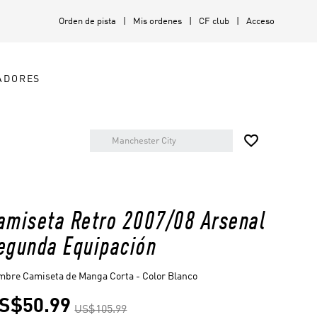
Orden de pista
Mis ordenes
CF club
Acceso
ADORES

amiseta Retro 2007/08 Arsenal
egunda Equipación
bre Camiseta de Manga Corta - Color Blanco
S$50.99
US$105.99