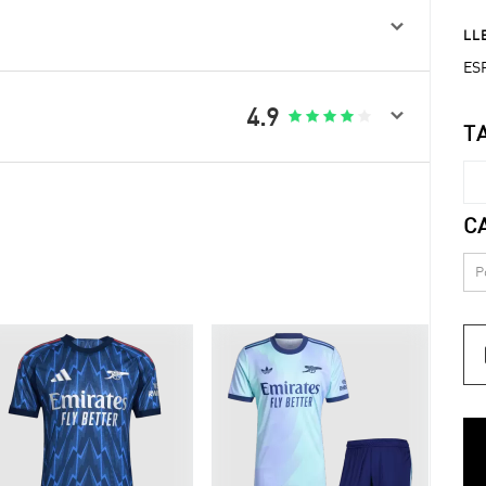

LLE
ESP

4.9





T
C