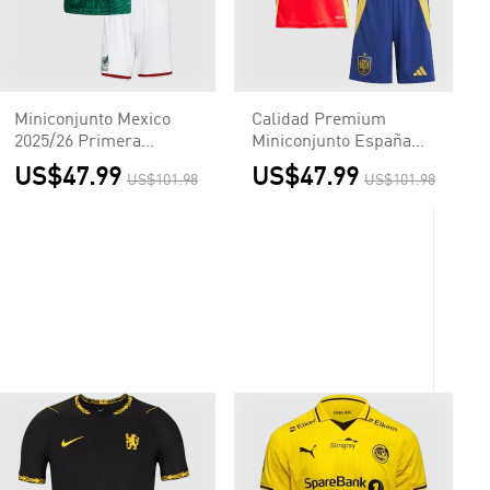
Miniconjunto Mexico
Calidad Premium
2025/26 Primera
Miniconjunto España
Equipación Niño
Euro Primera
US$47.99
US$47.99
US$101.98
US$101.98
Equipación Local Niño
(Camiseta + Pantalón
Corto)