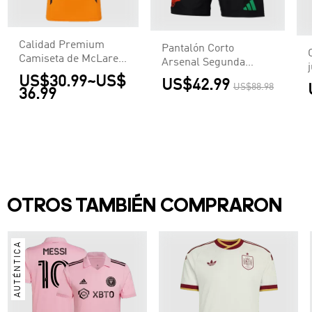
Calidad Premium
Pantalón Corto
Camiseta de McLaren
Arsenal Segunda
F1 Racing Team Set
Equipación
US$30.99
~
US$
US$42.99
Up T-Shirt Orange
US$88.98
36.99
Hombre Naranja
OTROS TAMBIÉN COMPRARON
AUTÉNTICA