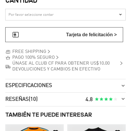
CANTIDAD


Tarjeta de felicitación >


FREE SHIPPING


PAGO 100% SEGURO

ÚNASE AL CLUB CF PARA OBTENER US$10.00

DEVOLUCIONES Y CAMBIOS EN EFECTIVO
ESPECIFICACIONES


RESEÑAS
(10)





4.8
TAMBIÉN TE PUEDE INTERESAR