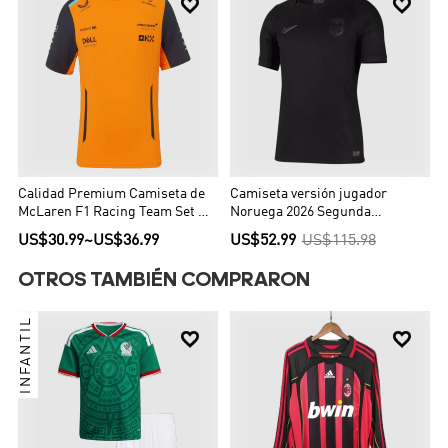


Calidad Premium Camiseta de
Camiseta versión jugador
McLaren F1 Racing Team Set Up
Noruega 2026 Segunda
T-Shirt Orange Hombre Naranja
Equipación Copa del Mundo -
US$30.99
~
US$36.99
US$52.99
US$115.98
Versión Jugador
OTROS TAMBIÉN COMPRARON
INFANTIL

