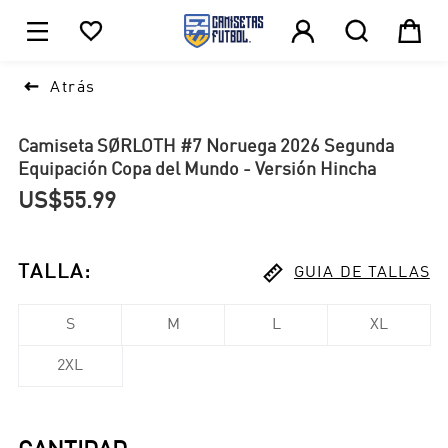





1

Atrás
Camiseta SØRLOTH #7 Noruega 2026 Segunda
Equipación Copa del Mundo - Versión Hincha
US$55.99

TALLA
:
GUIA DE TALLAS
S
M
L
XL
2XL