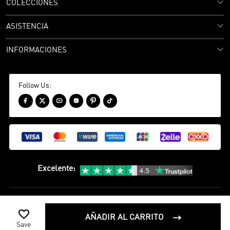
COLECCIONES
ASISTENCIA
INFORMACIONES
Follow Us:






Excelente
:
política de privacidad
Términos y condiciones

©
2020-2026 camisetasfutbol Camisetas Futbol Todos los Derechos
AÑADIR AL CARRITO

Reservados
Save