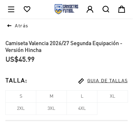





1

Atrás
Camiseta Valencia 2026/27 Segunda Equipación -
Versión Hincha
US$45.99

TALLA
:
GUIA DE TALLAS
S
M
L
XL
2XL
3XL
4XL