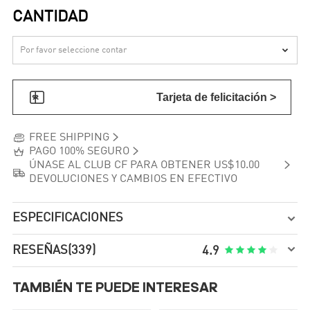
CANTIDAD


Tarjeta de felicitación >


FREE SHIPPING


PAGO 100% SEGURO

ÚNASE AL CLUB CF PARA OBTENER US$10.00

DEVOLUCIONES Y CAMBIOS EN EFECTIVO
ESPECIFICACIONES


RESEÑAS
(339)





4.9
TAMBIÉN TE PUEDE INTERESAR