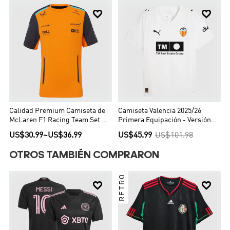


Calidad Premium Camiseta de
Camiseta Valencia 2025/26
McLaren F1 Racing Team Set Up
Primera Equipación - Versión
T-Shirt Orange Hombre Naranja
Hincha
US$30.99
~
US$36.99
US$45.99
US$101.98
OTROS TAMBIÉN COMPRARON
RETRO

