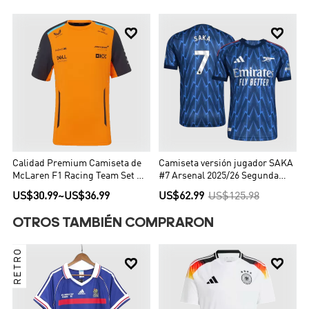


Calidad Premium Camiseta de
Camiseta versión jugador SAKA
McLaren F1 Racing Team Set Up
#7 Arsenal 2025/26 Segunda
T-Shirt Orange Hombre Naranja
Equipación - Versión Jugador
US$30.99
~
US$36.99
US$62.99
US$125.98
OTROS TAMBIÉN COMPRARON
RETRO

