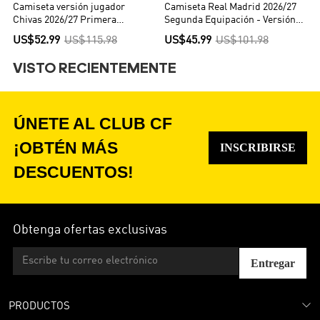
Camiseta versión jugador
Camiseta Real Madrid 2026/27
Chivas 2026/27 Primera
Segunda Equipación - Versión
Equipación - Versión Jugador
Hincha
US$52.99
US$115.98
US$45.99
US$101.98
VISTO RECIENTEMENTE
ÚNETE AL CLUB CF
¡OBTÉN MÁS
INSCRIBIRSE
DESCUENTOS!
Obtenga ofertas exclusivas
Entregar
PRODUCTOS