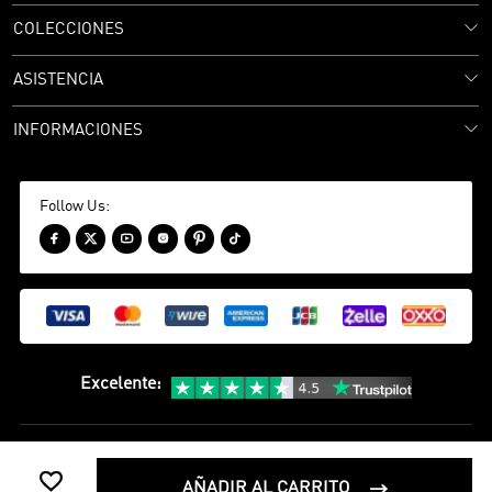
COLECCIONES
ASISTENCIA
INFORMACIONES
Follow Us:






Excelente
:
política de privacidad
Términos y condiciones

©
2020-2026 camisetasfutbol Camisetas Futbol Todos los Derechos
AÑADIR AL CARRITO
