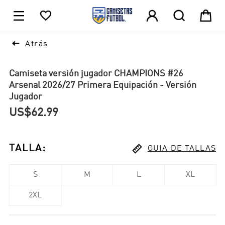





1

Atrás
Camiseta versión jugador CHAMPIONS #26
Arsenal 2026/27 Primera Equipación - Versión
Jugador
US$62.99

TALLA
:
GUIA DE TALLAS
S
M
L
XL
2XL