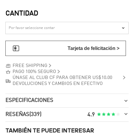
CANTIDAD


Tarjeta de felicitación >


FREE SHIPPING


PAGO 100% SEGURO

ÚNASE AL CLUB CF PARA OBTENER US$10.00

DEVOLUCIONES Y CAMBIOS EN EFECTIVO
ESPECIFICACIONES


RESEÑAS
(339)





4.9
TAMBIÉN TE PUEDE INTERESAR