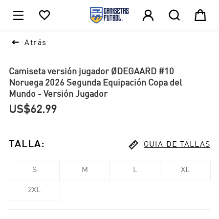





1

Atrás
Camiseta versión jugador ØDEGAARD #10
Noruega 2026 Segunda Equipación Copa del
Mundo - Versión Jugador
US$62.99

TALLA
:
GUIA DE TALLAS
S
M
L
XL
2XL