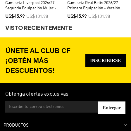
Camiseta Liverpool 2026/27
Camiseta Real Betis 2026/27
Segunda Equipación Mujer -
Primera Equipación - Versión
Versión Hincha
Hincha
US$45.99
US$101.98
US$45.99
US$101.98
VISTO RECIENTEMENTE
ÚNETE AL CLUB CF
¡OBTÉN MÁS
INSCRIBIRSE
DESCUENTOS!
Obtenga ofertas exclusivas
Entregar
PRODUCTOS