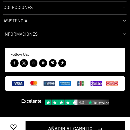
COLECCIONES
ASISTENCIA
INFORMACIONES
Follow Us:






Excelente
:
política de privacidad
Términos y condiciones

©
2020-2026 camisetasfutbol Camisetas Futbol Todos los Derechos
AÑADIR AL CARRITO
