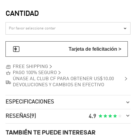
CANTIDAD


Tarjeta de felicitación >


FREE SHIPPING


PAGO 100% SEGURO

ÚNASE AL CLUB CF PARA OBTENER US$10.00

DEVOLUCIONES Y CAMBIOS EN EFECTIVO
ESPECIFICACIONES


RESEÑAS
(9)





4.9
TAMBIÉN TE PUEDE INTERESAR