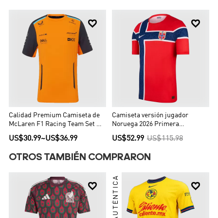


Calidad Premium Camiseta de
Camiseta versión jugador
McLaren F1 Racing Team Set Up
Noruega 2026 Primera
T-Shirt Orange Hombre Naranja
Equipación Copa del Mundo -
US$30.99
~
US$36.99
US$52.99
US$115.98
Versión Jugador
OTROS TAMBIÉN COMPRARON
AUTÉNTICA

