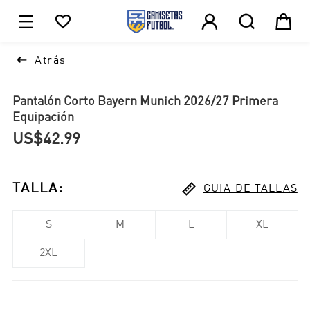





1

Atrás
Pantalón Corto Bayern Munich 2026/27 Primera
Equipación
US$42.99

TALLA
:
GUIA DE TALLAS
S
M
L
XL
2XL