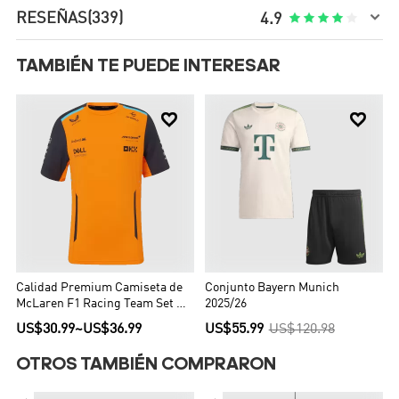

RESEÑAS
(339)





4.9
TAMBIÉN TE PUEDE INTERESAR


Calidad Premium Camiseta de
Conjunto Bayern Munich
McLaren F1 Racing Team Set Up
2025/26
T-Shirt Orange Hombre Naranja
US$30.99
~
US$36.99
US$55.99
US$120.98
OTROS TAMBIÉN COMPRARON