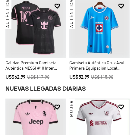
AUTÉNTICA
AUTÉNTICA


Calidad Premium Camiseta
Camiseta Auténtica Cruz Azul
Auténtica MESSI #10 Inter
Primera Equipación Local
Miami CF Segunda Equipación
Hombre - Versión Jugador
US$62.99
US$117.98
US$52.99
US$115.98
Visitante Hombre - Versión
Jugador
NUEVAS LLEGADAS DIARIAS
MUJER

