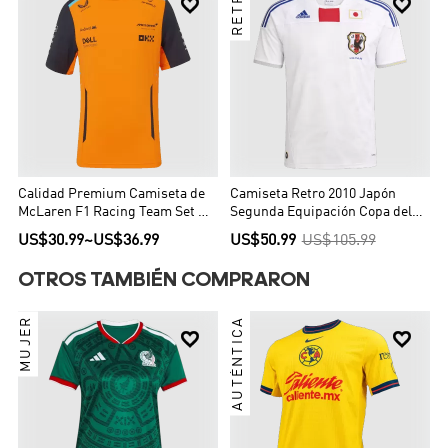
RETRO


Calidad Premium Camiseta de
Camiseta Retro 2010 Japón
McLaren F1 Racing Team Set Up
Segunda Equipación Copa del
T-Shirt Orange Hombre Naranja
Mundo
US$30.99
~
US$36.99
US$50.99
US$105.99
OTROS TAMBIÉN COMPRARON
MUJER
AUTÉNTICA

