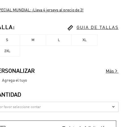
ECIAL MUNDIAL: ¡Lleva 4 jerseys al precio de 3!

ALLA
:
GUIA DE TALLAS
S
M
L
XL
2XL

ERSONALIZAR
Más
Agrega el tuyo
ANTIDAD
