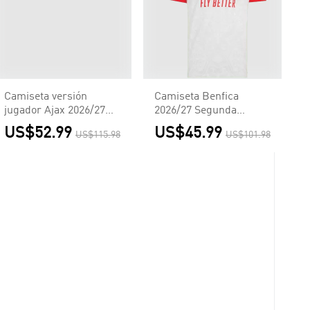
Camiseta versión
Camiseta Benfica
jugador Ajax 2026/27
2026/27 Segunda
Tercera Equipación -
Equipación - Versión
US$52.99
US$45.99
US$115.98
US$101.98
Versión Jugador
Hincha