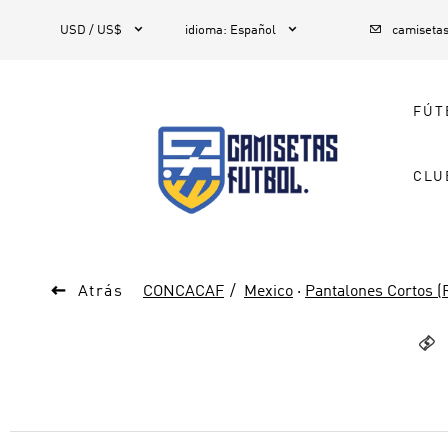



1
USD / US$
idioma
:
Español
camiseta
FÚT
CLU

Atrás
CONCACAF
Mexico
·
Pantalones Cortos (
