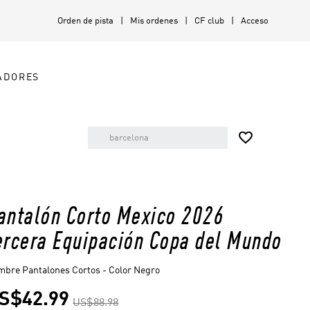
Orden de pista
Mis ordenes
CF club
Acceso
ADORES

antalón Corto Mexico 2026
ercera Equipación Copa del Mundo
bre Pantalones Cortos - Color Negro
S$42.99
US$88.98