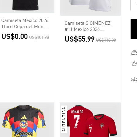
Camiseta Mexico 2026
Camiseta S.GIMENEZ
Third Copa del Mundo
#11 Mexico 2026
- Versión Hincha
US$0.00
Segunda Equipación
US$101.98
US$55.99
US$118.98
Copa del Mundo -
Versión Hincha
AUTÉNTICA