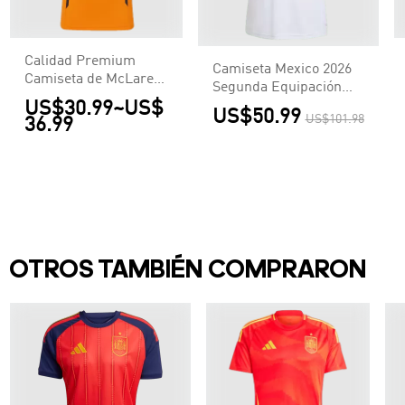
Calidad Premium
Camiseta Mexico 2026
Camiseta de McLaren
Segunda Equipación
F1 Racing Team Set
US$30.99
~
US$
Copa del Mundo Mujer
US$50.99
Up T-Shirt Orange
US$101.98
36.99
- Versión Hincha
Hombre Naranja
OTROS TAMBIÉN COMPRARON