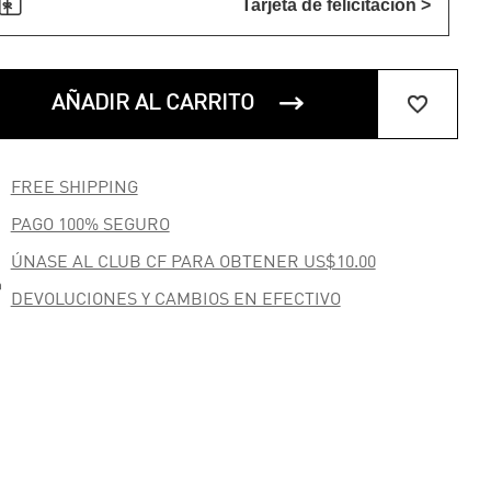

Tarjeta de felicitación >


AÑADIR AL CARRITO

FREE SHIPPING

PAGO 100% SEGURO
ÚNASE AL CLUB CF PARA OBTENER US$10.00

DEVOLUCIONES Y CAMBIOS EN EFECTIVO