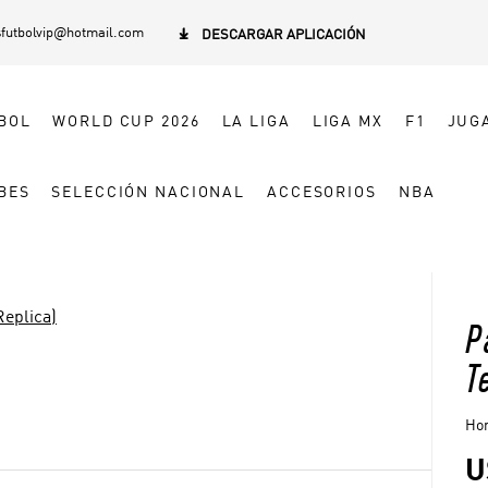
sfutbolvip@hotmail.com

DESCARGAR APLICACIÓN
BOL
WORLD CUP 2026
LA LIGA
LIGA MX
F1
JUG
BES
SELECCIÓN NACIONAL
ACCESORIOS
NBA
Replica)
P
T
Hom
U