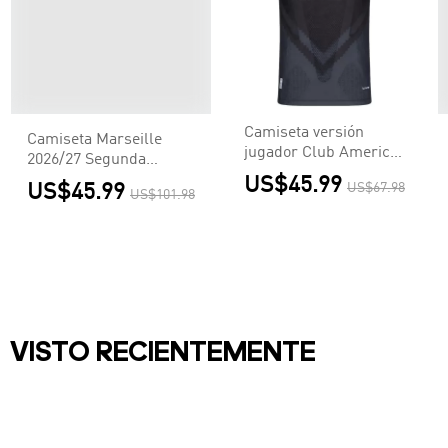
Camiseta versión
Camiseta Marseille
jugador Club America
2026/27 Segunda
Aguilas 2026/27
Equipación - Versión
US$45.99
US$45.99
US$67.98
Segunda Equipación -
US$101.98
Hincha
Versión Jugador
VISTO RECIENTEMENTE