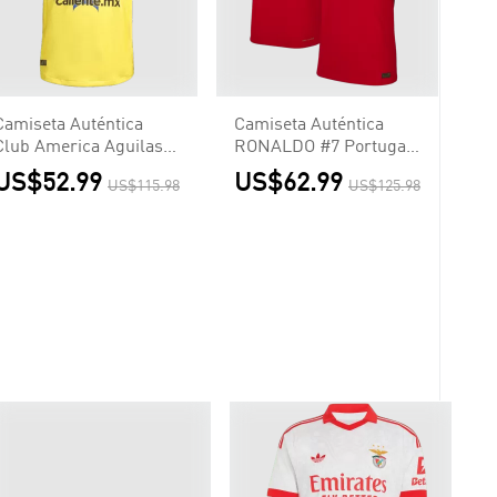
Camiseta Auténtica
Camiseta Auténtica
Club America Aguilas
RONALDO #7 Portugal
2025/26 Primera
Euro Primera
US$52.99
US$62.99
US$115.98
US$125.98
Equipación - Versión
Equipación Local
Jugador
Hombre - Versión
Jugador