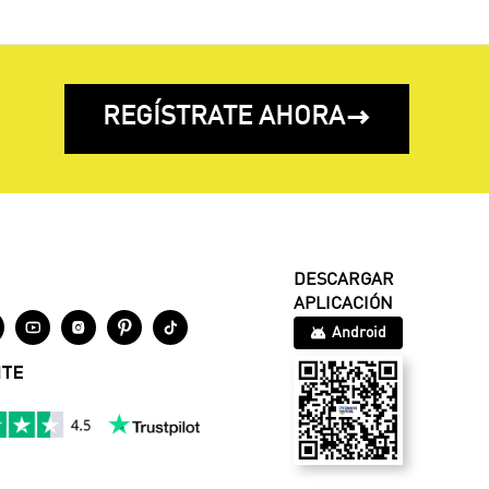
REGÍSTRATE AHORA

DESCARGAR
APLICACIÓN




Android
NTE