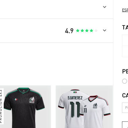

ESP
T

4.9





P
MOCIÓN 4X3
C