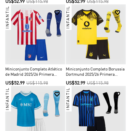
US$52.99
US$115.98
US$52.99
US$115.98
INFANTIL
INFANTIL


Miniconjunto Completo Atlético
Miniconjunto Completo Borussia
de Madrid 2025/26 Primera
Dortmund 2025/26 Primera
Equipación Niño
Equipación Niño
US$52.99
US$115.98
US$52.99
US$115.98
INFANTIL
INFANTIL

