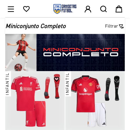





1

Miniconjunto Completo
Filtrar
INFANTIL
INFANTIL

