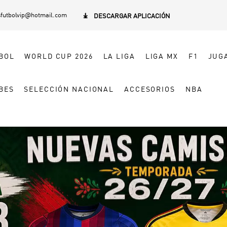
sfutbolvip@hotmail.com

DESCARGAR APLICACIÓN
BOL
WORLD CUP 2026
LA LIGA
LIGA MX
F1
JUG
BES
SELECCIÓN NACIONAL
ACCESORIOS
NBA