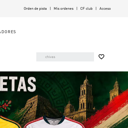
Orden de pista
Mis ordenes
CF club
Acceso
ADORES
