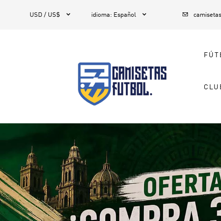



1
USD / US$
idioma
:
Español
camiseta
FÚT
CLU