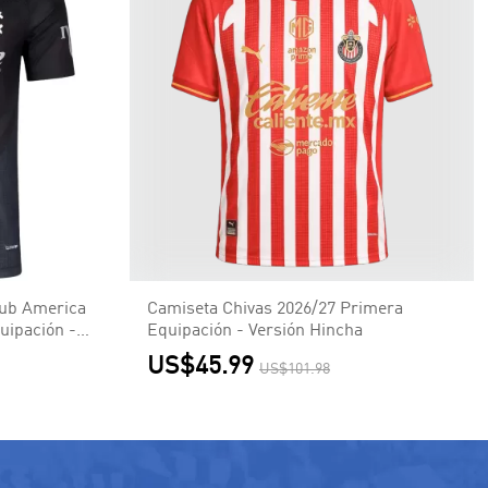
lub America
Camiseta Chivas 2026/27 Primera
uipación -
Equipación - Versión Hincha
US$45.99
US$101.98