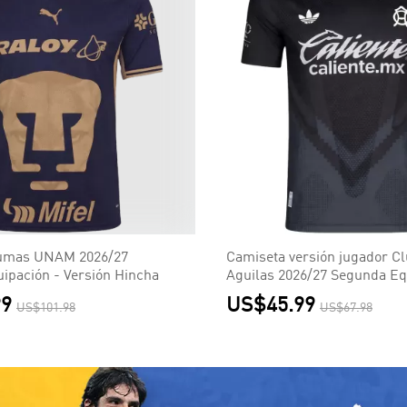
umas UNAM 2026/27
Camiseta versión jugador C
ipación - Versión Hincha
Aguilas 2026/27 Segunda Eq
Versión Jugador
99
US$45.99
US$101.98
US$67.98