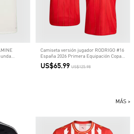
LAMINE
Camiseta versión jugador RODRIGO #16
gunda
España 2026 Primera Equipación Copa
- Versión
del Mundo - Versión Jugador【Edición
US$65.99
US$125.98
n】
Campeón】
MÁS >