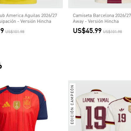
ub America Aguilas 2026/27
Camiseta Barcelona 2026/27
ipación - Versión Hincha
Away - Versión Hincha
99
US$45.99
US$101.98
US$101.98
6
EDICIÓN CAMPEÓN