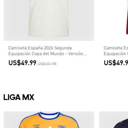
Camiseta España 2026 Segunda
Camiseta E
Equipación Copa del Mundo - Versión
Equipación 
Hincha【Edición Campeón】
Hincha【Ed
US$49.99
US$49.
US$101.98
LIGA MX