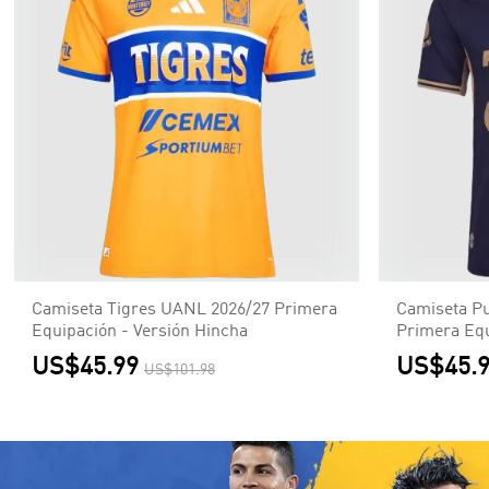
Camiseta Tigres UANL 2026/27 Primera
Camiseta P
Equipación - Versión Hincha
Primera Equ
US$45.99
US$45.
US$101.98