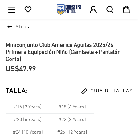





1

Atrás
Miniconjunto Club America Aguilas 2025/26
Primera Equipación Niño (Camiseta + Pantalón
Corto)
US$47.99

TALLA
:
GUIA DE TALLAS
#16 (2 Years)
#18 (4 Years)
#20 (6 Years)
#22 (8 Years)
#24 (10 Years)
#26 (12 Years)