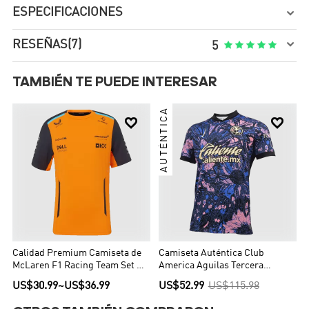
ESPECIFICACIONES


RESEÑAS
(7)





5
TAMBIÉN TE PUEDE INTERESAR
AUTÉNTICA


Calidad Premium Camiseta de
Camiseta Auténtica Club
McLaren F1 Racing Team Set Up
America Aguilas Tercera
T-Shirt Orange Hombre Naranja
Equipación Hombre - Versión
US$30.99
~
US$36.99
US$52.99
US$115.98
Jugador