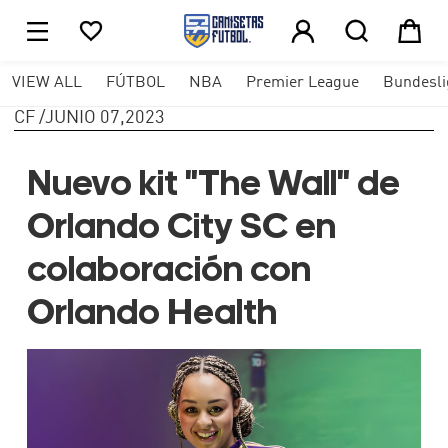





1
VIEW ALL
FÚTBOL
NBA
Premier League
Bundesli
CF
/
JUNIO 07,2023
Nuevo kit "The Wall" de
Orlando City SC en
colaboración con
Orlando Health