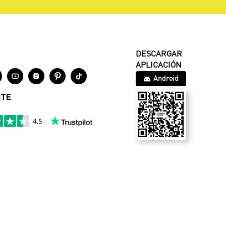
DESCARGAR
APLICACIÓN




Android
NTE