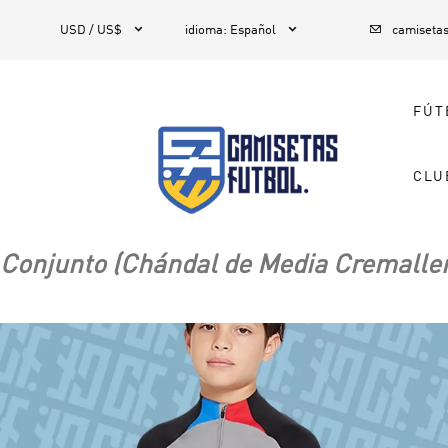



1
USD / US$
idioma
:
Español
camiseta
FÚT
CLU
Conjunto (Chándal de Media Cremaller