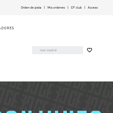
Orden de pista
Mis ordenes
CF club
Acceso
ADORES
