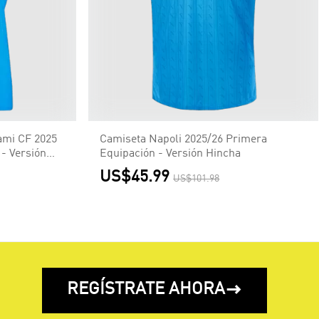
ami CF 2025
Camiseta Napoli 2025/26 Primera
- Versión
Equipación - Versión Hincha
US$45.99
US$101.98
REGÍSTRATE AHORA
