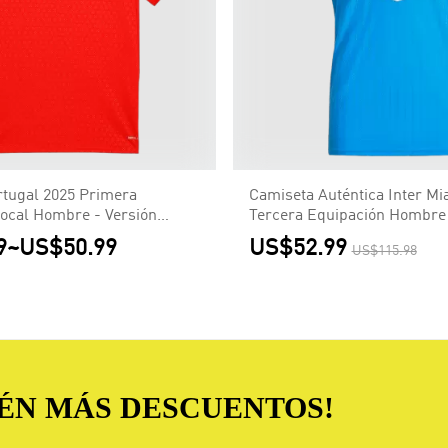
tugal 2025 Primera
Camiseta Auténtica Inter Mi
ocal Hombre - Versión
Tercera Equipación Hombre 
Jugador
9
~
US$50.99
US$52.99
US$115.98
TÉN MÁS DESCUENTOS!