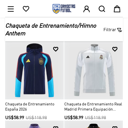





1
Chaqueta de Entrenamiento/Himno

Filtrar
Anthem


Chaqueta de Entrenamiento
Chaqueta de Entrenamiento Real
España 2026
Madrid Primera Equipación
2025/26
US$58.99
US$118.98
US$58.99
US$118.98