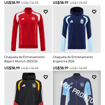
US$58.99
US$118.98
US$58.99
US$118.98


Chaqueta de Entrenamiento
Chaqueta de Entrenamiento
Bayern Munich 2025/26
Argentina 2026
US$58.99
US$118.98
US$58.99
US$118.98


MUY PRONTO