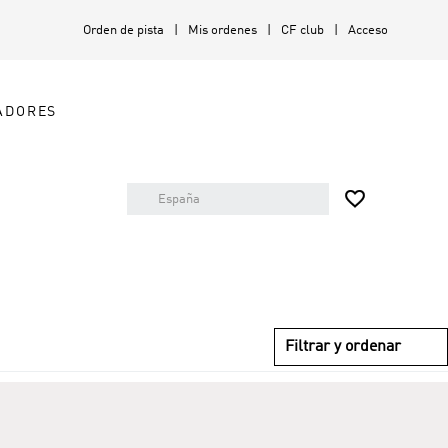
Orden de pista
Mis ordenes
CF club
Acceso
ADORES

Filtrar y ordenar