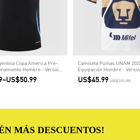
gentina Copa América Pre-
Camiseta Pumas UNAM 2025
enamiento Hombre - Versión
Equipación Hombre - Versió
9
~
US$50.99
US$45.99
US$101.98
TÉN MÁS DESCUENTOS!