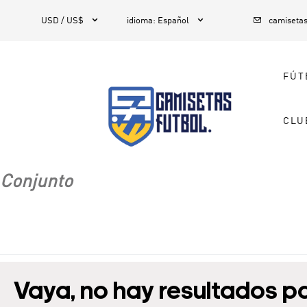



1
USD / US$
idioma
:
Español
camiseta
FÚT
CLU
Conjunto
Vaya, no hay resultados p