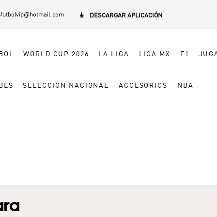
sfutbolvip@hotmail.com

DESCARGAR APLICACIÓN
BOL
WORLD CUP 2026
LA LIGA
LIGA MX
F1
JUG
BES
SELECCIÓN NACIONAL
ACCESORIOS
NBA
ara