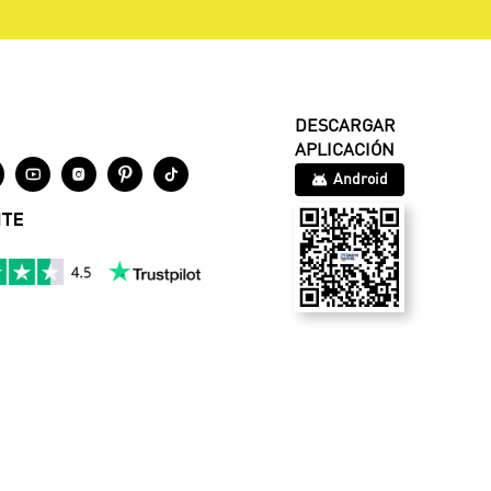
DESCARGAR
APLICACIÓN




Android
NTE