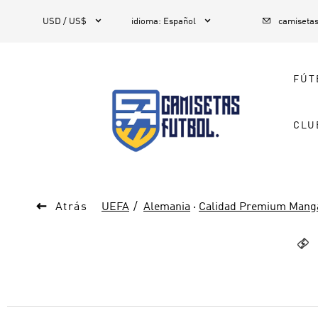



1
USD / US$
idioma
:
Español
camiseta
FÚT
CLU

Atrás
UEFA
Alemania
·
Calidad Premium Manga
