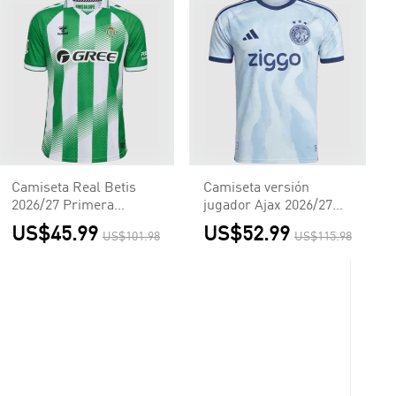
Camiseta Real Betis
Camiseta versión
2026/27 Primera
jugador Ajax 2026/27
Equipación - Versión
Tercera Equipación -
US$45.99
US$52.99
US$101.98
US$115.98
Hincha
Versión Jugador