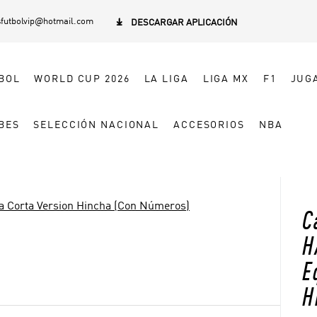
sfutbolvip@hotmail.com

DESCARGAR APLICACIÓN
BOL
WORLD CUP 2026
LA LIGA
LIGA MX
F1
JUG
BES
SELECCIÓN NACIONAL
ACCESORIOS
NBA
 Corta Version Hincha (Con Números)
C
H
E
H