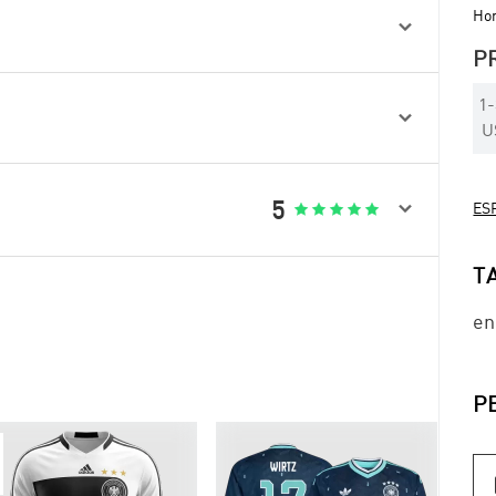
Hom

P
1
-

U

5





ESP
T
en
P