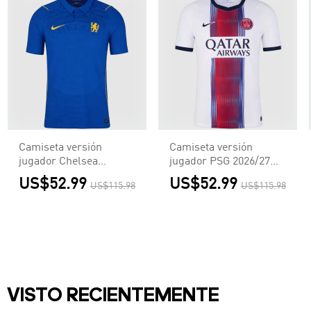
Camiseta versión
Camiseta versión
jugador Chelsea
jugador PSG 2026/27
2026/27 Primera
Segunda Equipación -
US$52.99
US$52.99
US$115.98
US$115.98
Equipación - Versión
Versión Jugador
Jugador
VISTO RECIENTEMENTE