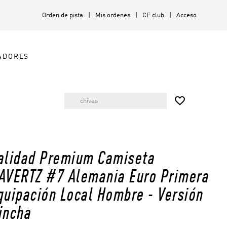
Orden de pista
Mis ordenes
CF club
Acceso
ADORES

alidad Premium Camiseta
AVERTZ #7 Alemania Euro Primera
quipación Local Hombre - Versión
incha