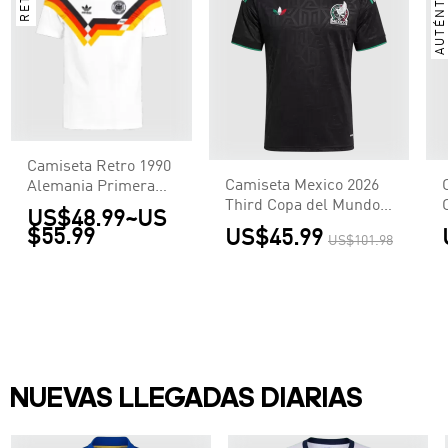
AUTÉNTICA
Camiseta Retro 1990
Camiseta Mexico 2026
Alemania Primera
Third Copa del Mundo -
Equipación Local
US$48.99
~
US
Versión Hincha
Hombre - Versión
$55.99
US$45.99
US$101.98
Hincha
NUEVAS LLEGADAS DIARIAS