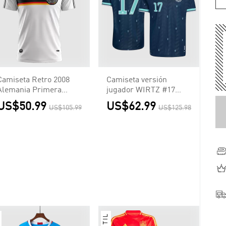
Camiseta Retro 2008
Camiseta versión
Alemania Primera
jugador WIRTZ #17
Equipación
Alemania 2026 Segunda
US$50.99
US$62.99
US$105.99
US$125.98
Equipación Copa del
Mundo - Versión
Jugador