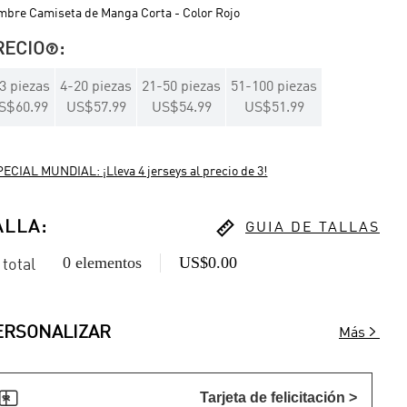
bre Camiseta de Manga Corta - Color Rojo
RECIO
:

3
piezas
4
-
20
piezas
21
-
50
piezas
51
-
100
piezas
S$60.99
US$57.99
US$54.99
US$51.99
ECIAL MUNDIAL: ¡Lleva 4 jerseys al precio de 3!

ALLA
:
GUIA DE TALLAS
0 elementos
US$0.00
 total

ERSONALIZAR
Más

Tarjeta de felicitación >