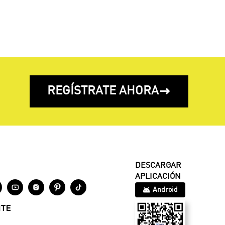
REGÍSTRATE AHORA

DESCARGAR
APLICACIÓN




Android
NTE