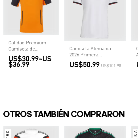
Calidad Premium
Camiseta Alemania
Camiseta de
2026 Primera
McLaren F1 Racing
US$30.99
~
US
Equipación Copa del
Team Set Up T-Shirt
$36.99
US$50.99
US$101.98
Mundo Local Mujer -
Orange Hombre
Versión Hincha
Naranja
OTROS TAMBIÉN COMPRARON
RETRO