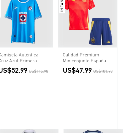
INFANTIL
Camiseta Auténtica
Calidad Premium
Cruz Azul Primera
Miniconjunto España
Equipación Local
Euro Primera
US$52.99
US$47.99
US$115.98
US$101.98
Hombre - Versión
Equipación Local Niño
Jugador
(Camiseta + Pantalón
Corto)