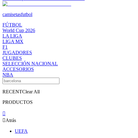
camisetasfutbol
FÚTBOL
World Cup 2026
LA LIGA
LIGA MX
F1
JUGADORES
CLUBES
SELECCIÓN NACIONAL
ACCESORIOS
NBA
RECENT
Clear All
PRODUCTOS


Atrás
UEFA