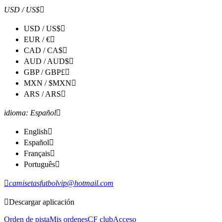
USD / US$

1
USD / US$

EUR / €

CAD / CA$

AUD / AUD$

GBP / GBP£

MXN / $MXN

ARS / ARS

idioma
:
Español

English

Español

Français

Português


camisetasfutbolvip@hotmail.com

Descargar aplicación
Orden de pista
Mis ordenes
CF club
Acceso