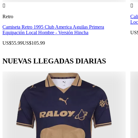


Retro
Cal
Loc
Camiseta Retro 1995 Club America Aguilas Primera
Equipación Local Hombre - Versión Hincha
US$
US$55.99
US$105.99
NUEVAS LLEGADAS DIARIAS