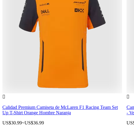


Calidad Premium Camiseta de McLaren F1 Racing Team Set
Cam
Up T-Shirt Orange Hombre Naranja
- V
US$30.99
~
US$36.99
US$