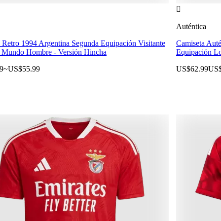

Auténtica
 Retro 1994 Argentina Segunda Equipación Visitante
Camiseta Auté
 Mundo Hombre - Versión Hincha
Equipación Lo
9
~
US$55.99
US$62.99
US$