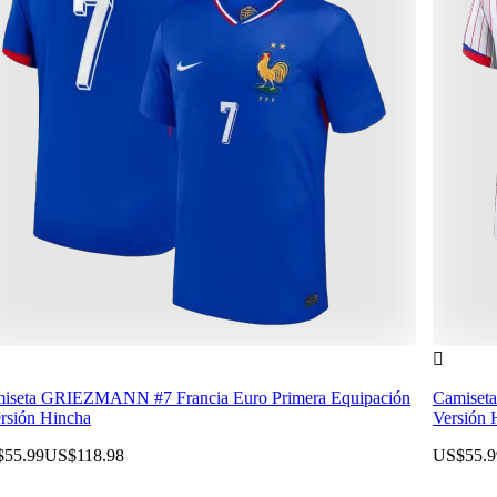

iseta GRIEZMANN #7 Francia Euro Primera Equipación
Camiseta
ersión Hincha
Versión 
55.99
US$118.98
US$55.9