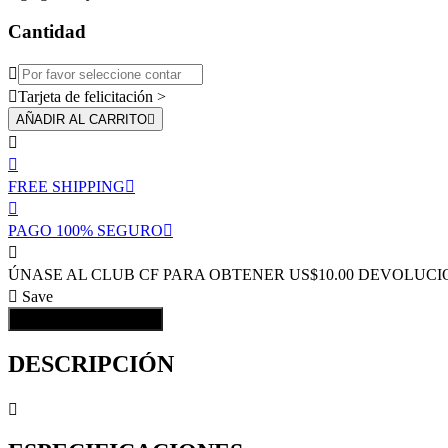
Cantidad


Tarjeta de felicitación >
AÑADIR AL CARRITO



FREE SHIPPING


PAGO 100% SEGURO


ÚNASE AL CLUB CF PARA OBTENER US$10.00 DEVOLUCI

Save
AÑADIR AL CARRITO

DESCRIPCIÓN
