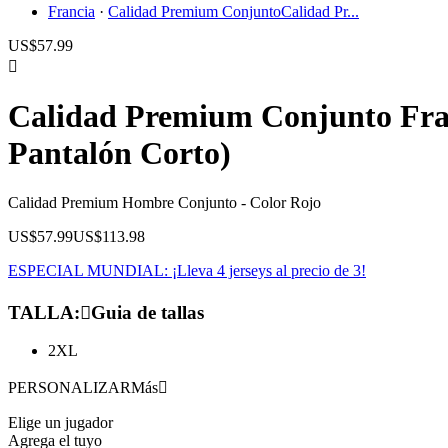
Francia
·
Calidad Premium Conjunto
Calidad Pr...
US$57.99

Calidad Premium Conjunto Fran
Pantalón Corto)
Calidad Premium Hombre Conjunto - Color Rojo
US$57.99
US$113.98
ESPECIAL MUNDIAL: ¡Lleva 4 jerseys al precio de 3!
TALLA
:

Guia de tallas
2XL
PERSONALIZAR
Más

Elige un jugador
Agrega el tuyo