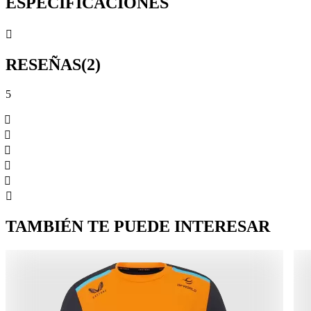
ESPECIFICACIONES

RESEÑAS
(2)
5






TAMBIÉN TE PUEDE INTERESAR