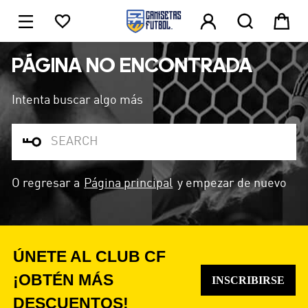





1
PÁGINA NO ENCONTRADA
Intenta buscar algo más

O regresar a
Página principal
y empezar de nuevo
ÚNETE AL CLUB CF
¡OBTÉN MÁS
INSCRIBIRSE
DESCUENTOS!