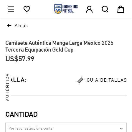





1

Atrás
Camiseta Auténtica Manga Larga Mexico 2025
Tercera Equipación Gold Cup
US$57.99
AUTÉNTICA

TALLA
:
GUIA DE TALLAS
CANTIDAD
