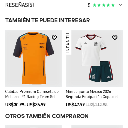

RESEÑAS
(5)





5
TAMBIÉN TE PUEDE INTERESAR
INFANTIL


Calidad Premium Camiseta de
Miniconjunto Mexico 2026
McLaren F1 Racing Team Set Up
Segunda Equipación Copa del
T-Shirt Orange Hombre Naranja
Mundo Niño
US$30.99
~
US$36.99
US$47.99
US$112.98
OTROS TAMBIÉN COMPRARON