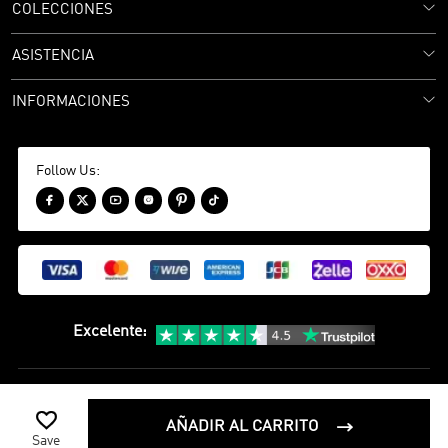
COLECCIONES
ASISTENCIA
INFORMACIONES
Follow Us:






Excelente
:
política de privacidad
Términos y condiciones

©
2020-2026 camisetasfutbol Camisetas Futbol Todos los Derechos
AÑADIR AL CARRITO

Save
Reservados