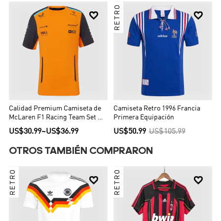
RETRO


Calidad Premium Camiseta de
Camiseta Retro 1996 Francia
McLaren F1 Racing Team Set Up
Primera Equipación
T-Shirt Orange Hombre Naranja
US$30.99
~
US$36.99
US$50.99
US$105.99
OTROS TAMBIÉN COMPRARON
RETRO
RETRO

