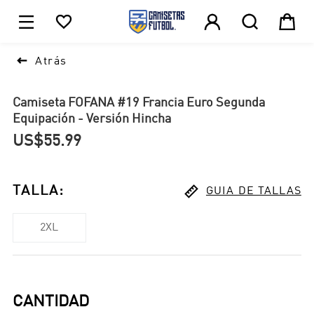





1

Atrás
Camiseta FOFANA #19 Francia Euro Segunda
Equipación - Versión Hincha
US$55.99

TALLA
:
GUIA DE TALLAS
2XL
CANTIDAD