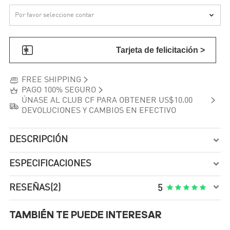


Tarjeta de felicitación >


FREE SHIPPING


PAGO 100% SEGURO

ÚNASE AL CLUB CF PARA OBTENER US$10.00

DEVOLUCIONES Y CAMBIOS EN EFECTIVO
DESCRIPCIÓN

ESPECIFICACIONES


RESEÑAS
(2)





5
TAMBIÉN TE PUEDE INTERESAR