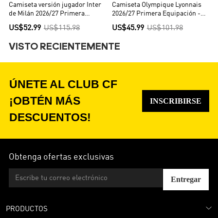
Camiseta versión jugador Inter
Camiseta Olympique Lyonnais
de Milán 2026/27 Primera
2026/27 Primera Equipación -
Equipación - Versión Jugador
Versión Hincha
US$52.99
US$115.98
US$45.99
US$101.98
VISTO RECIENTEMENTE
ÚNETE AL CLUB CF
¡OBTÉN MÁS
INSCRIBIRSE
DESCUENTOS!
Obtenga ofertas exclusivas
Entregar
PRODUCTOS