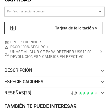
CANTIDAD


Tarjeta de felicitación >


FREE SHIPPING


PAGO 100% SEGURO

ÚNASE AL CLUB CF PARA OBTENER US$10.00

DEVOLUCIONES Y CAMBIOS EN EFECTIVO
DESCRIPCIÓN

ESPECIFICACIONES


RESEÑAS
(23)





4.9
TAMBIÉN TE PUEDE INTERESAR