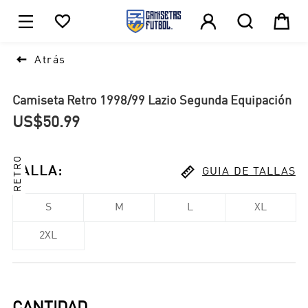





1

Atrás
Camiseta Retro 1998/99 Lazio Segunda Equipación
US$50.99
RETRO

TALLA
:
GUIA DE TALLAS
S
M
L
XL
2XL