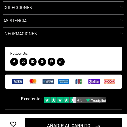
COLECCIONES
ASISTENCIA
INFORMACIONES
Follow Us:






Excelente
:
política de privacidad
Términos y condiciones

©
2020-2026 camisetasfutbol Camisetas Futbol Todos los Derechos
AÑADIR AL CARRITO
