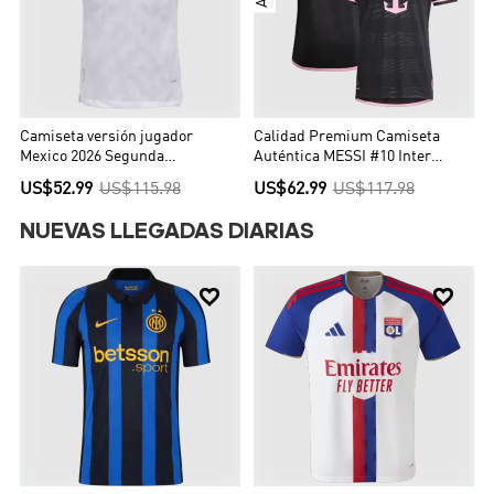
Camiseta versión jugador
Calidad Premium Camiseta
Mexico 2026 Segunda
Auténtica MESSI #10 Inter
Equipación Copa del Mundo -
Miami CF Segunda Equipación
US$52.99
US$115.98
US$62.99
US$117.98
Versión Jugador
Visitante Hombre - Versión
Jugador
NUEVAS LLEGADAS DIARIAS

