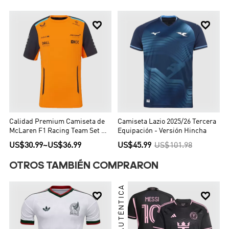


Calidad Premium Camiseta de
Camiseta Lazio 2025/26 Tercera
McLaren F1 Racing Team Set Up
Equipación - Versión Hincha
T-Shirt Orange Hombre Naranja
US$30.99
~
US$36.99
US$45.99
US$101.98
OTROS TAMBIÉN COMPRARON
AUTÉNTICA

