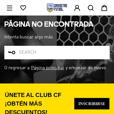





1
PÁGINA NO ENCONTRADA
Intenta buscar algo más

O regresar a
Página principal
y empezar de nuevo
ÚNETE AL CLUB CF
¡OBTÉN MÁS
INSCRIBIRSE
DESCUENTOS!