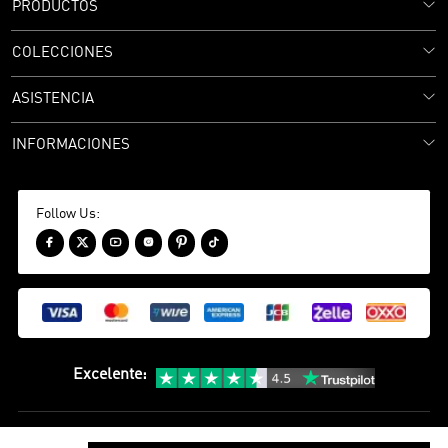
PRODUCTOS
COLECCIONES
ASISTENCIA
INFORMACIONES
Follow Us:






Excelente
:
política de privacidad
Términos y condiciones