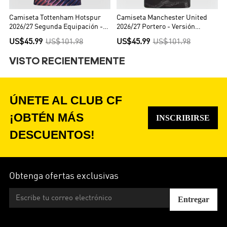
Camiseta Tottenham Hotspur
Camiseta Manchester United
2026/27 Segunda Equipación -
2026/27 Portero - Versión
Versión Hincha
Hincha
US$45.99
US$101.98
US$45.99
US$101.98
VISTO RECIENTEMENTE
ÚNETE AL CLUB CF
¡OBTÉN MÁS
INSCRIBIRSE
DESCUENTOS!
Obtenga ofertas exclusivas
Entregar