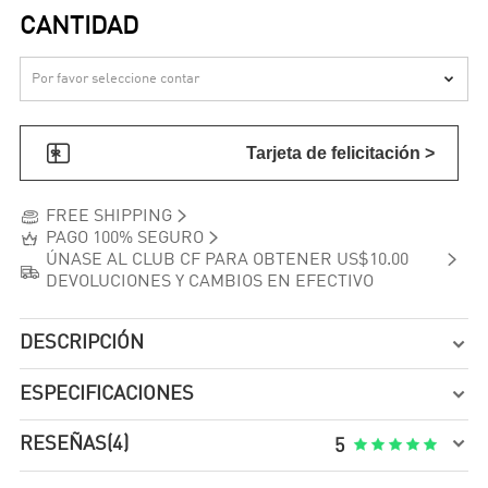
CANTIDAD


Tarjeta de felicitación >


FREE SHIPPING


PAGO 100% SEGURO

ÚNASE AL CLUB CF PARA OBTENER US$10.00

DEVOLUCIONES Y CAMBIOS EN EFECTIVO
DESCRIPCIÓN

ESPECIFICACIONES


RESEÑAS
(4)





5