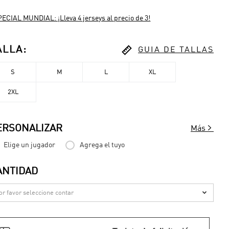
ECIAL MUNDIAL: ¡Lleva 4 jerseys al precio de 3!

ALLA
:
GUIA DE TALLAS
S
M
L
XL
2XL

ERSONALIZAR
Más
Elige un jugador
Agrega el tuyo
ANTIDAD
