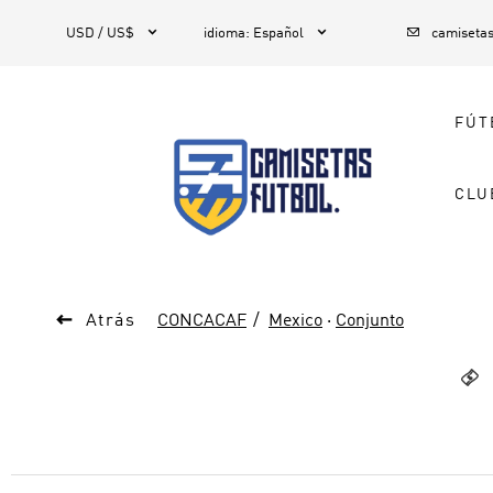



1
USD / US$
idioma
:
Español
camiseta
FÚT
CLU

Atrás
CONCACAF
Mexico
·
Conjunto
