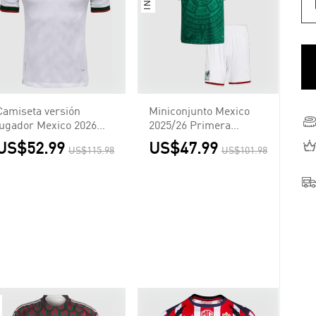
Camiseta versión
Miniconjunto Mexico
jugador Mexico 2026
2025/26 Primera
Segunda Equipación
Equipación Niño
US$52.99
US$47.99
US$115.98
US$101.98
Copa del Mundo -
Versión Jugador