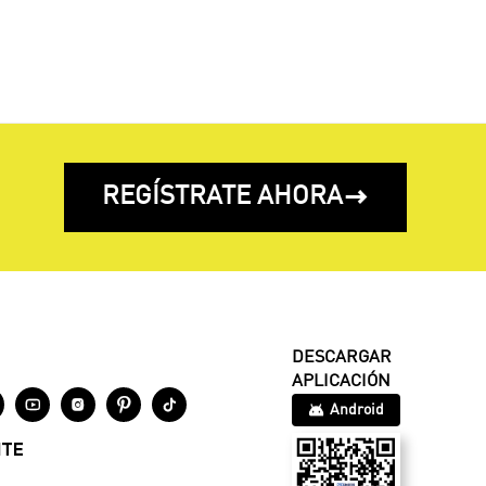
REGÍSTRATE AHORA

DESCARGAR
APLICACIÓN




Android
NTE