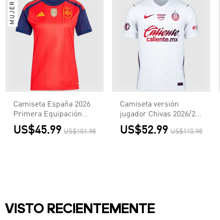
MUJER
Camiseta España 2026
Camiseta versión
Primera Equipación
jugador Chivas 2026/27
Copa del Mundo Local
Segunda Equipación -
US$45.99
US$52.99
US$101.98
US$115.98
Mujer - Versión Hincha
Versión Jugador
VISTO RECIENTEMENTE