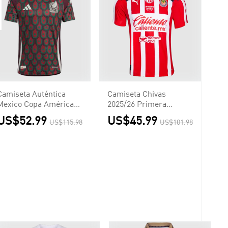
Camiseta Auténtica
Camiseta Chivas
Mexico Copa América
2025/26 Primera
Primera Equipación
Equipación Hombre -
US$52.99
US$45.99
US$115.98
US$101.98
Local Hombre - Versión
Versión Hincha
Jugador