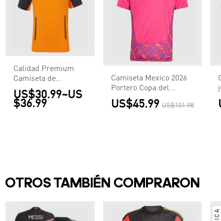
Calidad Premium
Camiseta Mexico 2026
Camiseta de
Portero Copa del
McLaren F1 Racing
US$30.99
~
US
Mundo - Versión Hincha
Team Set Up T-Shirt
$36.99
US$45.99
US$101.98
Orange Hombre
Naranja
OTROS TAMBIÉN COMPRARON