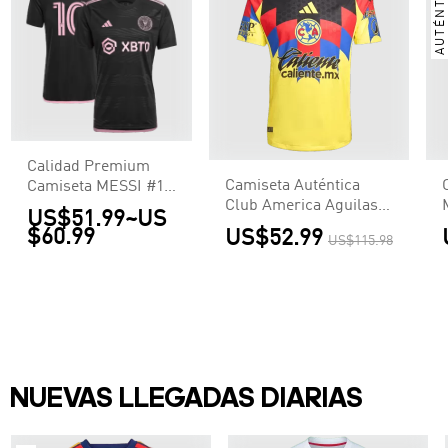
AUTÉNTICA
Calidad Premium
Camiseta Auténtica
Camiseta MESSI #10
Club America Aguilas
Inter Miami CF 2023
US$51.99
~
US
2025/26 Primera
Segunda Equipación
$60.99
US$52.99
US$115.98
Equipación - Versión
Visitante Hombre -
Jugador
Versión Hincha
NUEVAS LLEGADAS DIARIAS