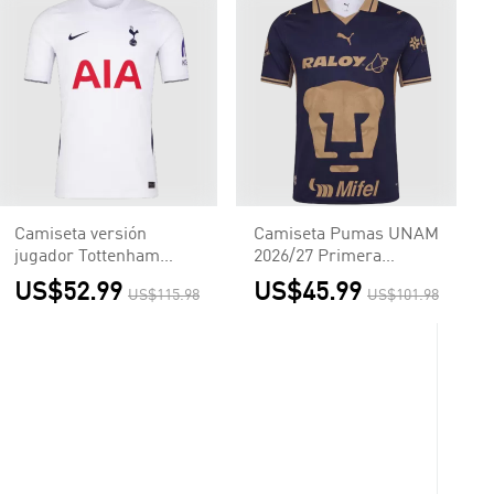
Camiseta versión
Camiseta Pumas UNAM
jugador Tottenham
2026/27 Primera
Hotspur 2026/27
Equipación - Versión
US$52.99
US$45.99
US$115.98
US$101.98
Primera Equipación -
Hincha
Versión Jugador