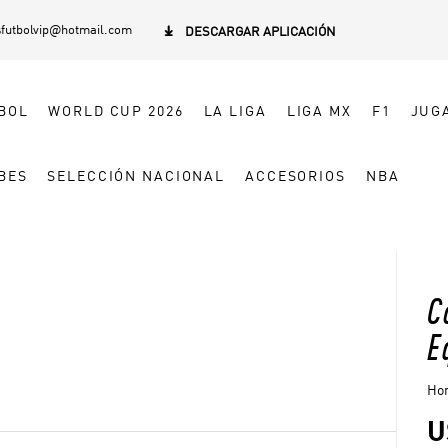
sfutbolvip@hotmail.com

DESCARGAR APLICACIÓN
BOL
WORLD CUP 2026
LA LIGA
LIGA MX
F1
JUG
BES
SELECCIÓN NACIONAL
ACCESORIOS
NBA
C
E
Hom
U