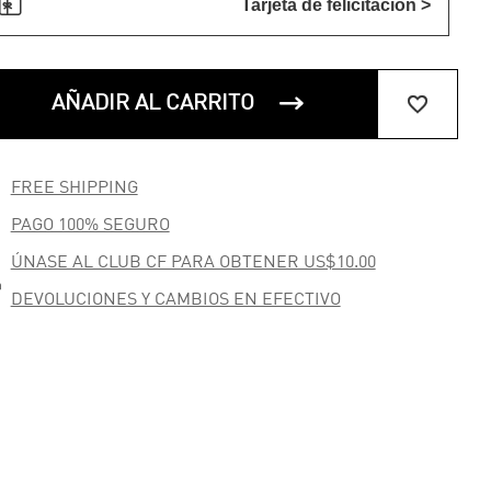

Tarjeta de felicitación >


AÑADIR AL CARRITO

FREE SHIPPING

PAGO 100% SEGURO
ÚNASE AL CLUB CF PARA OBTENER US$10.00

DEVOLUCIONES Y CAMBIOS EN EFECTIVO