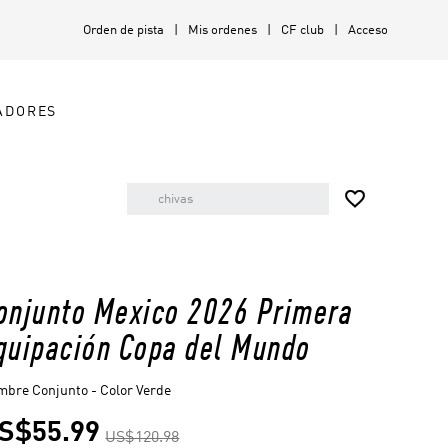
Orden de pista
Mis ordenes
CF club
Acceso
ADORES

onjunto Mexico 2026 Primera
quipación Copa del Mundo
bre Conjunto - Color Verde
S$55.99
US$120.98