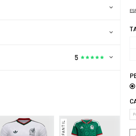

ESP
T


5





P
C
INFANTIL