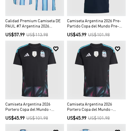
Calidad Premium Camiseta DE
Camiseta Argentina 2026 Pre-
PAUL #7 Argentina 2026
Partido Copa del Mundo Pre-
Primera Equipación Copa del
Partido - Versión Hincha
US$57.99
US$113.98
US$45.99
US$101.98
Mundo -Versión Hincha


Camiseta Argentina 2026
Camiseta Argentina 2026
Portero Copa del Mundo -
Portero Copa del Mundo -
Versión Hincha
Versión Hincha
US$45.99
US$101.98
US$45.99
US$101.98