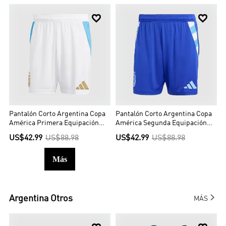
Pantalón Corto Argentina Copa
Pantalón Corto Argentina Copa
América Primera Equipación
América Segunda Equipación
Local Hombre
Visitante Hombre
US$42.99
US$88.98
US$42.99
US$88.98
Más

Argentina
Otros
MÁS


Argentina Primera Equipación
Fútbol Calcetines 2026 - Copa
Mundial 2022
US$22.99
US$45.98