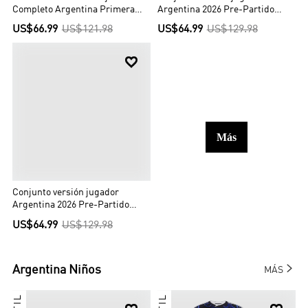
Completo Argentina Primera
Argentina 2026 Pre-Partido
Equipación Local Hombre
Copa del Mundo
US$66.99
US$121.98
US$64.99
US$129.98
(Camiseta + Pantalón Corto +
Calcetines)

Conjunto versión jugador
Más
Argentina 2026 Pre-Partido
Copa del Mundo
US$64.99
US$129.98

Argentina
Niños
MÁS
INFANTIL
INFANTIL

