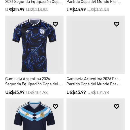
2026 Segunda Equipación Copa
Partido Copa del Mundo Pre-
del Mundo - Versión Hincha
Partido - Versión Hincha
US$55.99
US$118.98
US$45.99
US$101.98


Camiseta Argentina 2026
Camiseta Argentina 2026 Pre-
Segunda Equipación Copa del
Partido Copa del Mundo Pre-
Mundo - Versión Hincha
Partido - Versión Hincha
US$45.99
US$101.98
US$45.99
US$101.98

