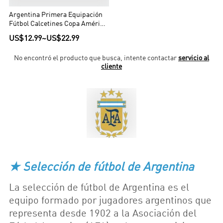
★
S
elección de fútbol de Argentina
La selección de fútbol de Argentina es el
equipo formado por jugadores argentinos que
representa desde 1902 a la Asociación del
Fútbol Argentino (AFA) en las competiciones
oficiales organizadas por la Confederación
Sudamericana de Fútbol (CONMEBOL), ente
rector de ese deporte en América del Sur, y
por la Federación Internacional de Fútbol
Asociación (FIFA).
Es considerada como una de las grandes