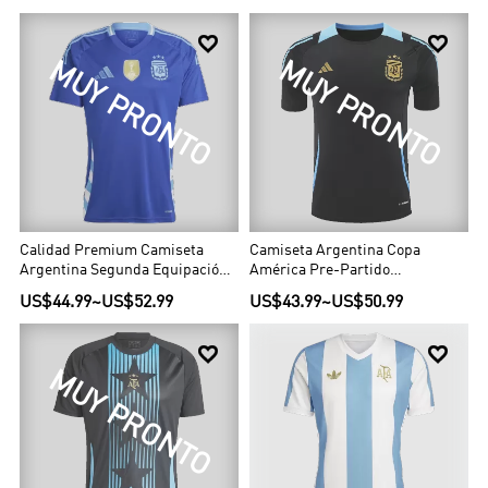


MUY PRONTO
MUY PRONTO
Calidad Premium Camiseta
Camiseta Argentina Copa
Argentina Segunda Equipación
América Pre-Partido
Visitante Hombre - Versión
Entrenamiento Hombre -
US$44.99
~
US$52.99
US$43.99
~
US$50.99
Hincha
Versión Hincha


MUY PRONTO