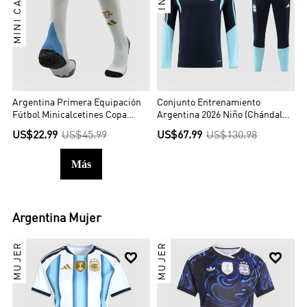
América Niño
de Media Cremallera + Pantalón)
US$22.99
US$45.99
US$67.99
US$130.98
Más
Argentina
Mujer
MUJER
MUJER


Camiseta Argentina 2026
Camiseta Argentina 2026
Primera Equipación Copa del
Segunda Equipación Copa del
Mundo Local Mujer - Versión
Mundo Mujer - Versión Hincha
US$50.99
US$101.98
US$50.99
US$101.98
Hincha