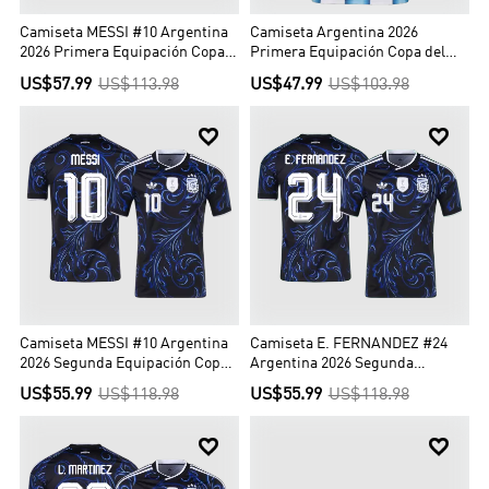
Camiseta MESSI #10 Argentina
Camiseta Argentina 2026
2026 Primera Equipación Copa
Primera Equipación Copa del
del Mundo - Versión Hincha
Mundo - Versión Hincha
US$57.99
US$113.98
US$47.99
US$103.98


Camiseta MESSI #10 Argentina
Camiseta E. FERNANDEZ #24
2026 Segunda Equipación Copa
Argentina 2026 Segunda
del Mundo - Versión Hincha
Equipación Copa del Mundo -
US$55.99
US$118.98
US$55.99
US$118.98
Versión Hincha

