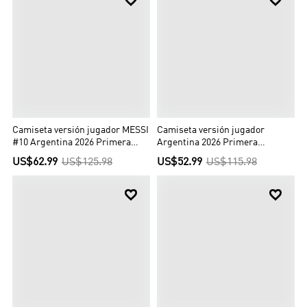


Camiseta versión jugador MESSI
Camiseta versión jugador
#10 Argentina 2026 Primera
Argentina 2026 Primera
Equipación Copa del Mundo -
Equipación Copa del Mundo -
US$62.99
US$125.98
US$52.99
US$115.98
Versión Jugador
Versión Jugador

