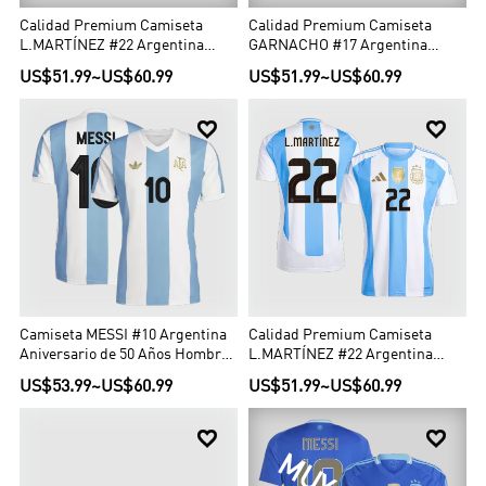
Calidad Premium Camiseta
Calidad Premium Camiseta
L.MARTÍNEZ #22 Argentina
GARNACHO #17 Argentina
Segunda Equipación Visitante
Segunda Equipación Visitante
US$51.99
~
US$60.99
US$51.99
~
US$60.99
Hombre - Versión Hincha
Hombre - Versión Hincha


Camiseta MESSI #10 Argentina
Calidad Premium Camiseta
Aniversario de 50 Años Hombre
L.MARTÍNEZ #22 Argentina
- Versión Hincha
Primera Equipación Local
US$53.99
~
US$60.99
US$51.99
~
US$60.99
Hombre - Versión Hincha

