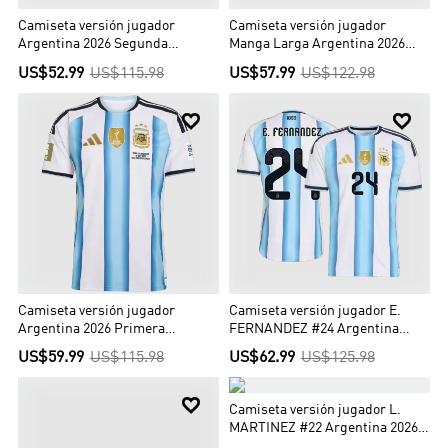
Camiseta versión jugador
Camiseta versión jugador
Argentina 2026 Segunda
Manga Larga Argentina 2026
Equipación Copa del Mundo -
Primera Equipación Copa del
US$52.99
US$115.98
US$57.99
US$122.98
Versión Jugador
Mundo -Versión Jugador


Camiseta versión jugador
Camiseta versión jugador E.
Argentina 2026 Primera
FERNANDEZ #24 Argentina
Equipación Copa del Mundo -
2026 Primera Equipación Copa
US$59.99
US$115.98
US$62.99
US$125.98
Versión Jugador【Edición de la
del Mundo - Versión Jugador
Final】


Camiseta versión jugador L.
MARTINEZ #22 Argentina 2026
Segunda Equipación Copa del