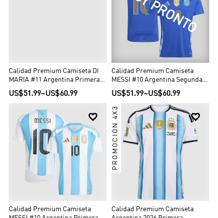
MUY PRONTO
Calidad Premium Camiseta DI
Calidad Premium Camiseta
MARIA #11 Argentina Primera
MESSI #10 Argentina Segunda
Equipación Local Hombre -
Equipación Visitante Hombre -
US$51.99
~
US$60.99
US$51.99
~
US$60.99
Versión Hincha
Versión Hincha
PROMOCIÓN 4X3


Calidad Premium Camiseta
Calidad Premium Camiseta