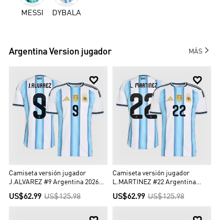
MESSI
DYBALA

Argentina
Version jugador
MÁS


Camiseta versión jugador
Camiseta versión jugador
J.ALVAREZ #9 Argentina 2026
L.MARTINEZ #22 Argentina
Primera Equipación Copa del
2026 Primera Equipación Copa
US$62.99
US$125.98
US$62.99
US$125.98
Mundo - Versión Jugador
del Mundo - Versión Jugador