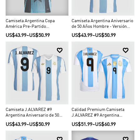
Camiseta Argentina Copa
Camiseta Argentina Aniversario
América Pre-Partido
de 50 Años Hombre - Versión
Entrenamiento Hombre -
Hincha
US$43.99
~
US$50.99
US$43.99
~
US$50.99
Versión Hincha


Camiseta J.ALVAREZ #9
Calidad Premium Camiseta
Argentina Aniversario de 50
J.ALVAREZ #9 Argentina
Años Hombre - Versión Hincha
Primera Equipación Local
US$43.99
~
US$50.99
US$51.99
~
US$60.99
Hombre - Versión Hincha

