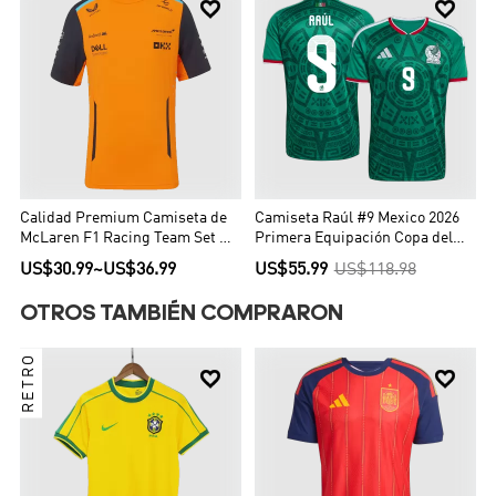


Calidad Premium Camiseta de
Camiseta Raúl #9 Mexico 2026
McLaren F1 Racing Team Set Up
Primera Equipación Copa del
T-Shirt Orange Hombre Naranja
Mundo - Versión Hincha
US$30.99
~
US$36.99
US$55.99
US$118.98
OTROS TAMBIÉN COMPRARON
RETRO

