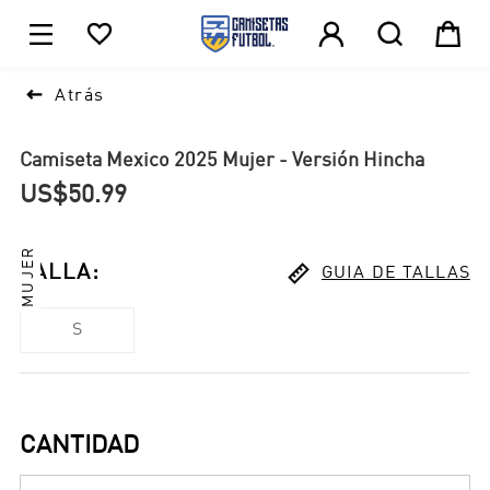





1

Atrás
Camiseta Mexico 2025 Mujer - Versión Hincha
US$50.99
MUJER

TALLA
:
GUIA DE TALLAS
S
CANTIDAD