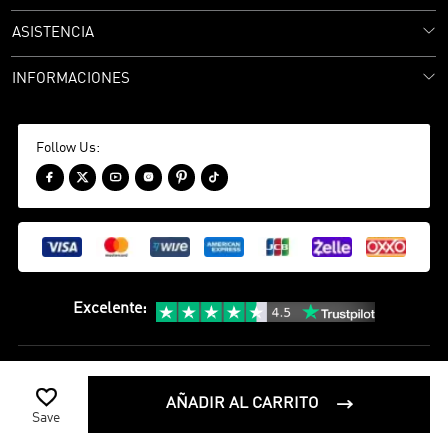
ASISTENCIA
INFORMACIONES
Follow Us:






Excelente
:
política de privacidad
Términos y condiciones

©
2020-2026 camisetasfutbol Camisetas Futbol Todos los Derechos
AÑADIR AL CARRITO

Save
Reservados